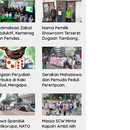
ta 20 Gram
Pelaku Ditangkap
rang Bukti
dan Satu Buron
timalisasi Zakat
Nama Pemilik
oduktif, Kemenag
Showroom Terseret
an Pemdes
Dugaan Tambang
ranggon Lawang
Ilegal, Penyidikan
ntuk Tim
Kini Jadi Sorotan
laksana
ampung Zakat
gaan Perjudian
Gerakan Mahasiswa
rbuka di Kaki
dan Pemuda Peduli
lud, Mengapa
Perempuan
nindakan Belum
Sampaikan
rlihat?
Tuntutan di Jakarta
Pusat
awa Spanduk
Massa SCW Minta
tikorupsi, NATO
Kapolri Ambil Alih