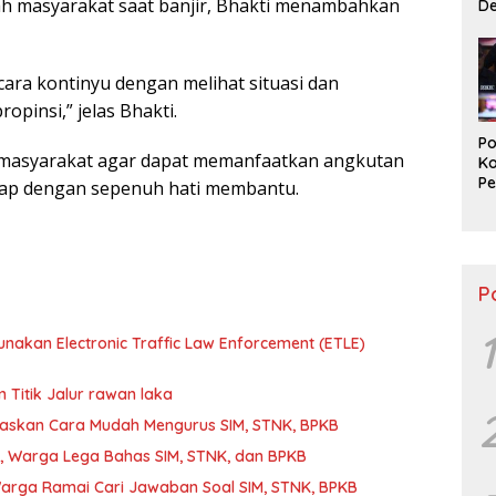
gah masyarakat saat banjir, Bhakti menambahkan
D
Us
Ek
cara kontinyu dengan melihat situasi dan
ropinsi,” jelas Bhakti.
Po
masyarakat agar dapat memanfaatkan angkutan
K
Pe
 siap dengan sepenuh hati membantu.
Pr
P
P
1
nakan Electronic Traffic Law Enforcement (ETLE)
 Titik Jalur rawan laka
laskan Cara Mudah Mengurus SIM, STNK, BPKB
, Warga Lega Bahas SIM, STNK, dan BPKB
arga Ramai Cari Jawaban Soal SIM, STNK, BPKB