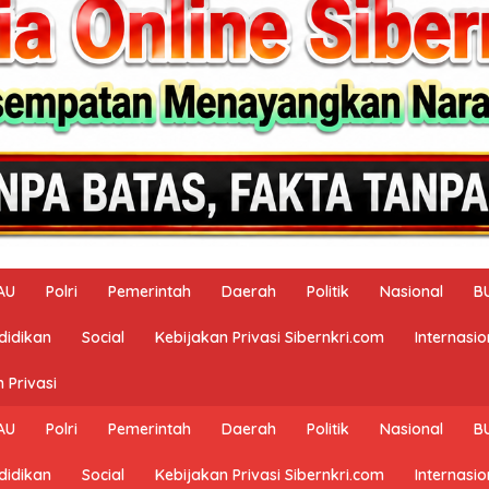
AU
Polri
Pemerintah
Daerah
Politik
Nasional
B
didikan
Social
Kebijakan Privasi Sibernkri.com
Internasio
 Privasi
AU
Polri
Pemerintah
Daerah
Politik
Nasional
B
didikan
Social
Kebijakan Privasi Sibernkri.com
Internasio