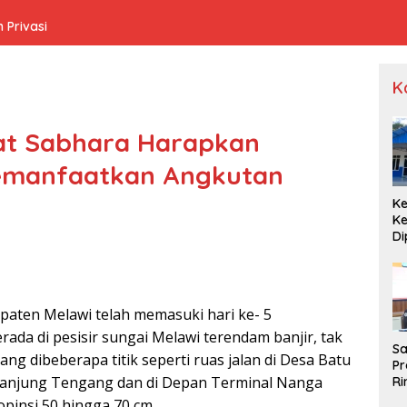
 Privasi
K
sat Sabhara Harapkan
emanfaatkan Angkutan
Ke
K
Di
S
Di
Pu
upaten Melawi telah memasuki hari ke- 5
da di pesisir sungai Melawi terendam banjir, tak
Sa
ang dibeberapa titik seperti ruas jalan di Desa Batu
Pr
a Tanjung Tengang dan di Depan Terminal Nanga
Ri
Pe
opinsi 50 hingga 70 cm.