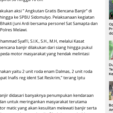
Si
Ba
akukan aksi ” Angkutan Gratis Bencana Banjir” di
o hingga ke SPBU Sidomulyo. Pelaksanaan kegiatan
 Bhakti Juni Ardi bersama personel Sat Samapta dan
Op
Pr
Polres Melawi.
d
M
mad Syafi’i, S.I.K., S.H., M.H, melalui Kasat
Be
ncana banjir dilakukan dari siang hingga pukul
Pe
K
epeda motor masyarakat yang hendak melintasi
Du
Te
akan yaitu 2 unit roda enam Dalmas, 2 unit roda
Ke
pat Inafis reg ident Sat Reskrim,” terang Iptu
Pe
Te
banjir didasari banyaknya penumpukan kendaraan
 dan untuk meringankan masyarakat terutama
B
or matic yang akan kesulitan melewati banjir serta
An