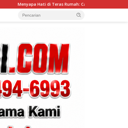
ti di Teras Rumah: Cara Babinsa Kesongo Rajut Kebersamaan