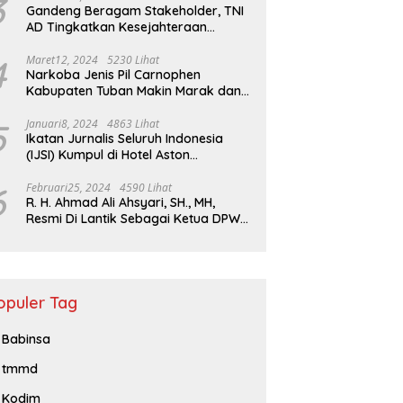
3
Gandeng Beragam Stakeholder, TNI
AD Tingkatkan Kesejahteraan
Masyarakat*
4
Maret12, 2024
5230 Lihat
Narkoba Jenis Pil Carnophen
Kabupaten Tuban Makin Marak dan
Masif;BNN Bersama Polda Jatim
Wajib Tau
5
Januari8, 2024
4863 Lihat
Ikatan Jurnalis Seluruh Indonesia
(IJSI) Kumpul di Hotel Aston
Kabupaten Bojonegoro
6
Februari25, 2024
4590 Lihat
R. H. Ahmad Ali Ahsyari, SH., MH,
Resmi Di Lantik Sebagai Ketua DPW
Barisan Republik Propinsi Jatim
Periode 2024 – 2028
opuler Tag
Babinsa
tmmd
Kodim