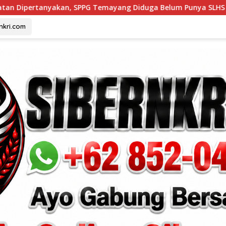
, SPPG Temayang Diduga Belum Punya SLHS
Menyapa Ha
rnkri.com