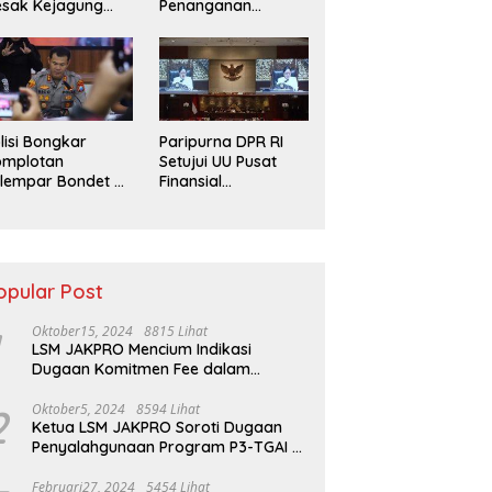
esak Kejagung
Penanganan
ut Tuntas Perkara
Laporan Dugaan
s Jampidsus
Penyerobotan
Tanah di Sumsel
lisi Bongkar
Paripurna DPR RI
omplotan
Setujui UU Pusat
lempar Bondet di
Finansial
obolinggo, 5
Internasional hingga
emuda Ditangkap
Kerja Sama
Pertahanan
opular Post
Oktober15, 2024
8815 Lihat
LSM JAKPRO Mencium Indikasi
Dugaan Komitmen Fee dalam
Program P3TGAI Di Sumber ,
Sukapura
2
Oktober5, 2024
8594 Lihat
Ketua LSM JAKPRO Soroti Dugaan
Penyalahgunaan Program P3-TGAI di
Probolinggo
Februari27, 2024
5454 Lihat