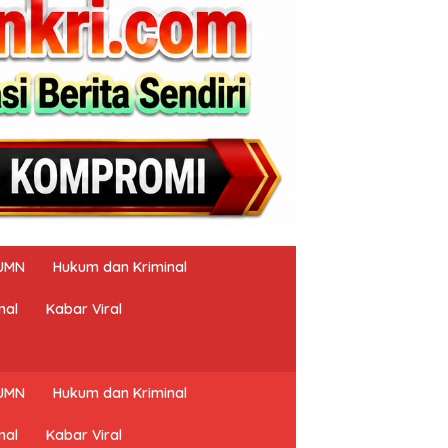
UMN
Hukum dan Kriminal
nal
Kabar Viral
UMN
Hukum dan Kriminal
nal
Kabar Viral