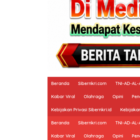
Beranda
Sibernkri.com
TNI-AD-AL-
Kabar Viral
Olahraga
Opini
Pen
Kebijakan Privasi Sibernkri.id
Kebijakan
Beranda
Sibernkri.com
TNI-AD-AL-
Kabar Viral
Olahraga
Opini
Pen