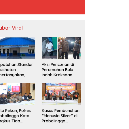
abar Viral
patuhan Standar
Aksi Pencurian di
esehatan
Perumahan Bulu
pertanyakan,
Indah Kraksaan
PPG Temayang
Resahkan Warga
duga Belum
nya SLHS
tu Pekan, Polres
Kasus Pembunuhan
obolinggo Kota
“Manusia Silver” di
ngkus Tiga
Probolinggo
ngedar Sabu dan
Terungkap, Dua