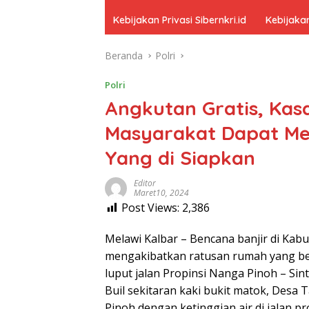
Kebijakan Privasi Sibernkri.id
Kebijakan
Beranda
Polri
Polri
Angkutan Gratis, Ka
Masyarakat Dapat M
Yang di Siapkan
Editor
Maret10, 2024
Post Views:
2,386
Melawi Kalbar – Bencana banjir di Kab
mengakibatkan ratusan rumah yang bera
luput jalan Propinsi Nanga Pinoh – Sint
Buil sekitaran kaki bukit matok, Des
Pinoh dengan ketinggian air di jalan pr