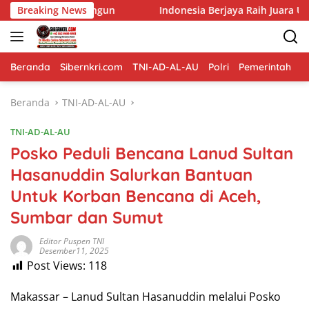
Langsung
angun
Breaking News
Indonesia Berjaya Raih Juara Umum Indonesia Op
ke
konten
Beranda
Sibernkri.com
TNI-AD-AL-AU
Polri
Pemerintah
D
Beranda
TNI-AD-AL-AU
TNI-AD-AL-AU
Posko Peduli Bencana Lanud Sultan
Hasanuddin Salurkan Bantuan
Untuk Korban Bencana di Aceh,
Sumbar dan Sumut
Editor Puspen TNI
Desember11, 2025
Post Views:
118
Makassar – Lanud Sultan Hasanuddin melalui Posko