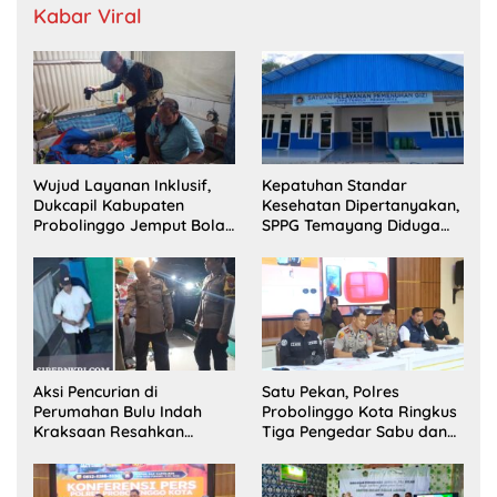
Kabar Viral
Wujud Layanan Inklusif,
Kepatuhan Standar
Dukcapil Kabupaten
Kesehatan Dipertanyakan,
Probolinggo Jemput Bola
SPPG Temayang Diduga
Perekaman e-KTP Warga
Belum Punya SLHS
Disabilitas di Dringu
Aksi Pencurian di
Satu Pekan, Polres
Perumahan Bulu Indah
Probolinggo Kota Ringkus
Kraksaan Resahkan
Tiga Pengedar Sabu dan
Warga
Sita 20 Gram Barang Bukti