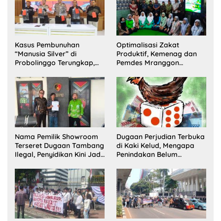
Kasus Pembunuhan
Optimalisasi Zakat
“Manusia Silver” di
Produktif, Kemenag dan
Probolinggo Terungkap,
Pemdes Mranggon
Dua Pelaku Ditangkap dan
Lawang Bentuk Tim
Satu Buron
Pelaksana Kampung
Zakat
Nama Pemilik Showroom
Dugaan Perjudian Terbuka
Terseret Dugaan Tambang
di Kaki Kelud, Mengapa
Ilegal, Penyidikan Kini Jadi
Penindakan Belum
Sorotan
Terlihat?