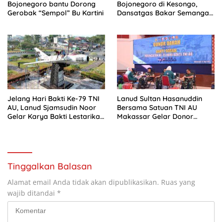
Bojonegoro bantu Dorong
Bojonegoro di Kesongo,
Gerobak “Sempol” Bu Kartini
Dansatgas Bakar Semangat
Personel
Jelang Hari Bakti Ke-79 TNI
Lanud Sultan Hasanuddin
AU, Lanud Sjamsudin Noor
Bersama Satuan TNI AU
Gelar Karya Bakti Lestarikan
Makassar Gelar Donor
Warisan Sejarah Dirgantara
Darah, Wujud Nyata
Pengabdian bagi
Kemanusiaan
Tinggalkan Balasan
Alamat email Anda tidak akan dipublikasikan.
Ruas yang
wajib ditandai
*