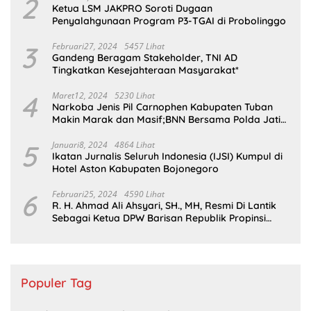
2
Ketua LSM JAKPRO Soroti Dugaan
Penyalahgunaan Program P3-TGAI di Probolinggo
3
Februari27, 2024
5457 Lihat
Gandeng Beragam Stakeholder, TNI AD
Tingkatkan Kesejahteraan Masyarakat*
4
Maret12, 2024
5230 Lihat
Narkoba Jenis Pil Carnophen Kabupaten Tuban
Makin Marak dan Masif;BNN Bersama Polda Jatim
Wajib Tau
5
Januari8, 2024
4864 Lihat
Ikatan Jurnalis Seluruh Indonesia (IJSI) Kumpul di
Hotel Aston Kabupaten Bojonegoro
6
Februari25, 2024
4590 Lihat
R. H. Ahmad Ali Ahsyari, SH., MH, Resmi Di Lantik
Sebagai Ketua DPW Barisan Republik Propinsi
Jatim Periode 2024 – 2028
Populer Tag