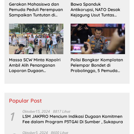
Gerakan Mahasiswa dan
Bawa Spanduk
Pemuda Peduli Perempuan
Antikorupsi, NATO Desak
Sampaikan Tuntutan di
Kejagung Usut Tuntas
Jakarta Pusat
Perkara Eks Jampidsus
Massa SCW Minta Kapolri
Polisi Bongkar Komplotan
Ambil Alih Penanganan
Pelempar Bondet di
Laporan Dugaan
Probolinggo, 5 Pemuda
Penyerobotan Tanah di
Ditangkap
Sumsel
Popular Post
1
Oktober15, 2024
8817 Lihat
LSM JAKPRO Mencium Indikasi Dugaan Komitmen
Fee dalam Program P3TGAI Di Sumber , Sukapura
Oktober5, 2024
8600 Lihat