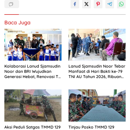
Baca Juga
Kolaborasi Lanud Sjamsudin
Lanud Sjamsudin Noor Tebar
Noor dan BRI Wujudkan
Manfaat di Hari Bakti ke-79
Generasi Hebat, Renovasi TK
TNI AU Tahun 2026, Ribuan
Angkasa 2 Hadirkan
Warga Kalsel Nikmati
Harapan bagi Masa Depan
Layanan Kesehatan Gratis
Anak
dan Bazar UMKM Murah
Aksi Peduli Satgas TMMD 129
Tinjau Posko TMMD 129