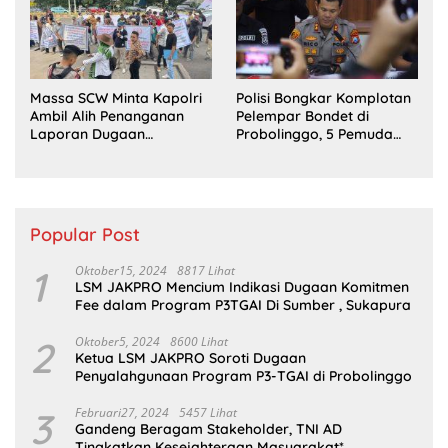
Massa SCW Minta Kapolri
Polisi Bongkar Komplotan
Ambil Alih Penanganan
Pelempar Bondet di
Laporan Dugaan
Probolinggo, 5 Pemuda
Penyerobotan Tanah di
Ditangkap
Sumsel
Popular Post
1
Oktober15, 2024
8817 Lihat
LSM JAKPRO Mencium Indikasi Dugaan Komitmen
Fee dalam Program P3TGAI Di Sumber , Sukapura
2
Oktober5, 2024
8600 Lihat
Ketua LSM JAKPRO Soroti Dugaan
Penyalahgunaan Program P3-TGAI di Probolinggo
3
Februari27, 2024
5457 Lihat
Gandeng Beragam Stakeholder, TNI AD
Tingkatkan Kesejahteraan Masyarakat*