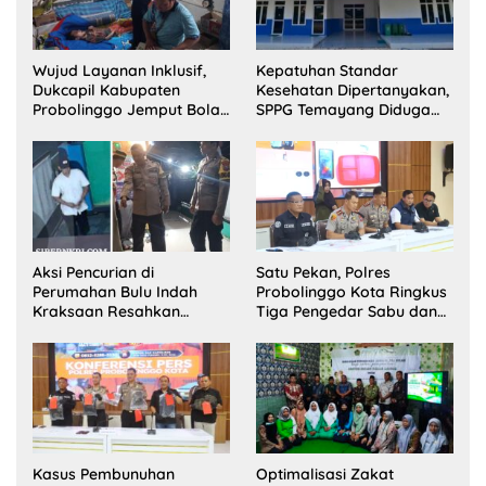
Wujud Layanan Inklusif,
Kepatuhan Standar
Dukcapil Kabupaten
Kesehatan Dipertanyakan,
Probolinggo Jemput Bola
SPPG Temayang Diduga
Perekaman e-KTP Warga
Belum Punya SLHS
Disabilitas di Dringu
Aksi Pencurian di
Satu Pekan, Polres
Perumahan Bulu Indah
Probolinggo Kota Ringkus
Kraksaan Resahkan
Tiga Pengedar Sabu dan
Warga
Sita 20 Gram Barang Bukti
Kasus Pembunuhan
Optimalisasi Zakat