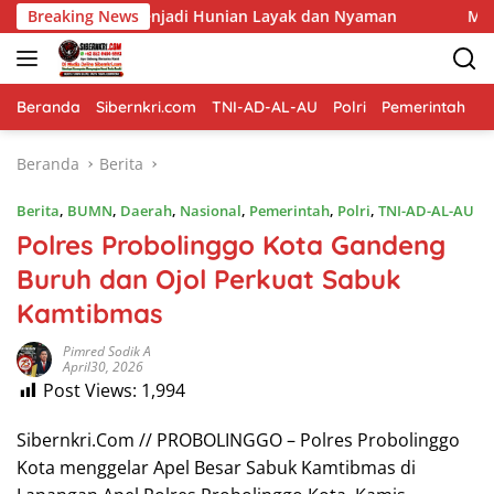
Langsung
enjadi Hunian Layak dan Nyaman
Breaking News
Memasuki Fase Finish
ke
konten
Beranda
Sibernkri.com
TNI-AD-AL-AU
Polri
Pemerintah
D
Beranda
Berita
Berita
,
BUMN
,
Daerah
,
Nasional
,
Pemerintah
,
Polri
,
TNI-AD-AL-AU
Polres Probolinggo Kota Gandeng
Buruh dan Ojol Perkuat Sabuk
Kamtibmas
Pimred Sodik A
April30, 2026
Post Views:
1,994
Sibernkri.Com // PROBOLINGGO – Polres Probolinggo
Kota menggelar Apel Besar Sabuk Kamtibmas di