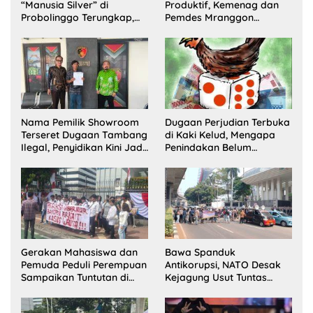
“Manusia Silver” di
Produktif, Kemenag dan
Probolinggo Terungkap,
Pemdes Mranggon
Dua Pelaku Ditangkap dan
Lawang Bentuk Tim
Satu Buron
Pelaksana Kampung
Zakat
Nama Pemilik Showroom
Dugaan Perjudian Terbuka
Terseret Dugaan Tambang
di Kaki Kelud, Mengapa
Ilegal, Penyidikan Kini Jadi
Penindakan Belum
Sorotan
Terlihat?
Gerakan Mahasiswa dan
Bawa Spanduk
Pemuda Peduli Perempuan
Antikorupsi, NATO Desak
Sampaikan Tuntutan di
Kejagung Usut Tuntas
Jakarta Pusat
Perkara Eks Jampidsus