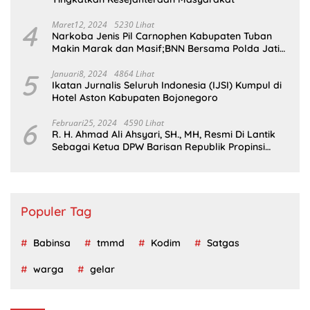
4
Maret12, 2024
5230 Lihat
Narkoba Jenis Pil Carnophen Kabupaten Tuban
Makin Marak dan Masif;BNN Bersama Polda Jatim
Wajib Tau
5
Januari8, 2024
4864 Lihat
Ikatan Jurnalis Seluruh Indonesia (IJSI) Kumpul di
Hotel Aston Kabupaten Bojonegoro
6
Februari25, 2024
4590 Lihat
R. H. Ahmad Ali Ahsyari, SH., MH, Resmi Di Lantik
Sebagai Ketua DPW Barisan Republik Propinsi
Jatim Periode 2024 – 2028
Populer Tag
Babinsa
tmmd
Kodim
Satgas
warga
gelar