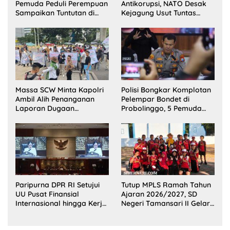
Pemuda Peduli Perempuan
Antikorupsi, NATO Desak
Sampaikan Tuntutan di
Kejagung Usut Tuntas
Jakarta Pusat
Perkara Eks Jampidsus
Massa SCW Minta Kapolri
Polisi Bongkar Komplotan
Ambil Alih Penanganan
Pelempar Bondet di
Laporan Dugaan
Probolinggo, 5 Pemuda
Penyerobotan Tanah di
Ditangkap
Sumsel
Paripurna DPR RI Setujui
Tutup MPLS Ramah Tahun
UU Pusat Finansial
Ajaran 2026/2027, SD
Internasional hingga Kerja
Negeri Tamansari II Gelar
Sama Pertahanan
Outing Class Seru di Pantai
Bentar