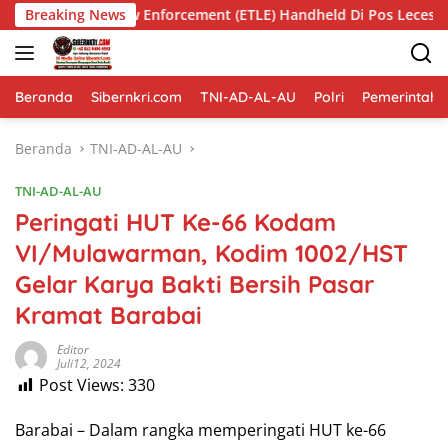
Langsung
c Law Enforcement (ETLE) Handheld Di Pos Leces
Breaking News
Maksima
ke
konten
Beranda
Sibernkri.com
TNI-AD-AL-AU
Polri
Pemerintah
Beranda
TNI-AD-AL-AU
TNI-AD-AL-AU
Peringati HUT Ke-66 Kodam
VI/Mulawarman, Kodim 1002/HST
Gelar Karya Bakti Bersih Pasar
Kramat Barabai
Editor
Juli12, 2024
Post Views:
330
Barabai – Dalam rangka memperingati HUT ke-66