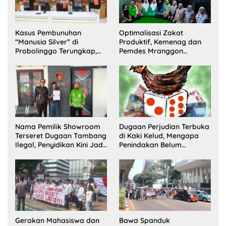
Kasus Pembunuhan
Optimalisasi Zakat
“Manusia Silver” di
Produktif, Kemenag dan
Probolinggo Terungkap,
Pemdes Mranggon
Dua Pelaku Ditangkap dan
Lawang Bentuk Tim
Satu Buron
Pelaksana Kampung
Zakat
Nama Pemilik Showroom
Dugaan Perjudian Terbuka
Terseret Dugaan Tambang
di Kaki Kelud, Mengapa
Ilegal, Penyidikan Kini Jadi
Penindakan Belum
Sorotan
Terlihat?
Gerakan Mahasiswa dan
Bawa Spanduk