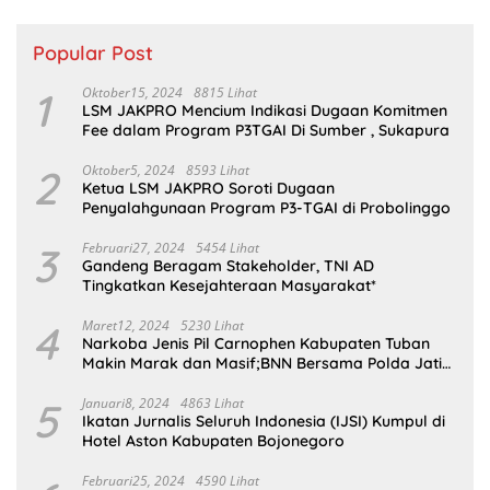
Popular Post
1
Oktober15, 2024
8815 Lihat
LSM JAKPRO Mencium Indikasi Dugaan Komitmen
Fee dalam Program P3TGAI Di Sumber , Sukapura
2
Oktober5, 2024
8593 Lihat
Ketua LSM JAKPRO Soroti Dugaan
Penyalahgunaan Program P3-TGAI di Probolinggo
3
Februari27, 2024
5454 Lihat
Gandeng Beragam Stakeholder, TNI AD
Tingkatkan Kesejahteraan Masyarakat*
4
Maret12, 2024
5230 Lihat
Narkoba Jenis Pil Carnophen Kabupaten Tuban
Makin Marak dan Masif;BNN Bersama Polda Jatim
Wajib Tau
5
Januari8, 2024
4863 Lihat
Ikatan Jurnalis Seluruh Indonesia (IJSI) Kumpul di
Hotel Aston Kabupaten Bojonegoro
Februari25, 2024
4590 Lihat