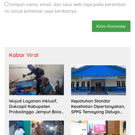
Simpan nama, email, dan situs web saya pada peramban
ini untuk komentar saya berikutnya.
Kabar Viral
Wujud Layanan Inklusif,
Kepatuhan Standar
Dukcapil Kabupaten
Kesehatan Dipertanyakan,
Probolinggo Jemput Bola
SPPG Temayang Diduga
Perekaman e-KTP Warga
Belum Punya SLHS
Disabilitas di Dringu