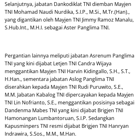
Selanjutnya, jabatan Dankodiklat TNI diemban Mayjen
TNI Mohamad Naudi Nurdika, S.I.P., M.Si., M.Tr.(Han).,
yang digantikan oleh Mayjen TNI Jimmy Ramoz Manalu,
S.Hub.Int., M.H.I. sebagai Aster Panglima TNI.
Pergantian lainnya meliputi jabatan Asrenum Panglima
TNI yang kini dijabat Letjen TNI Candra Wijaya
menggantikan Mayjen TNI Harvin Kidingallo, S.H., S.T.,
H.Han., sementara jabatan Aslog Panglima TNI
diserahkan kepada Mayjen TNI Rudi Puruwito, S.E.,
M.M. Jabatan Kabalog TNI dipercayakan kepada Mayjen
TNI Lin Nofrianto, S.E., menggantikan posisinya sebagai
Dandenma Mabes TNI yang kini dijabat Brigjen TNI
Hamonangan Lumbantoruan, S.I.P. Sedangkan
Kapusminpers TNI resmi dijabat Brigjen TNI Hanryan
Indrawira, S.Sos., M.M., M.Han.