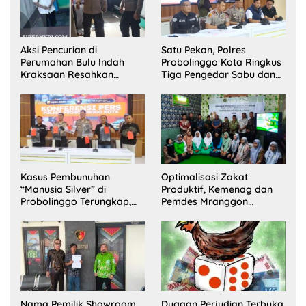
Aksi Pencurian di
Satu Pekan, Polres
Perumahan Bulu Indah
Probolinggo Kota Ringkus
Kraksaan Resahkan
Tiga Pengedar Sabu dan
Warga
Sita 20 Gram Barang Bukti
Kasus Pembunuhan
Optimalisasi Zakat
“Manusia Silver” di
Produktif, Kemenag dan
Probolinggo Terungkap,
Pemdes Mranggon
Dua Pelaku Ditangkap dan
Lawang Bentuk Tim
Satu Buron
Pelaksana Kampung
Zakat
Nama Pemilik Showroom
Dugaan Perjudian Terbuka