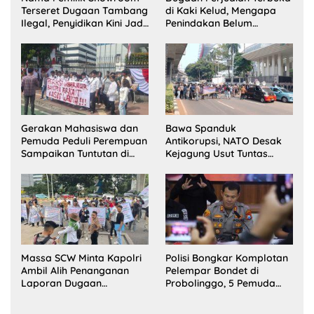
Terseret Dugaan Tambang
di Kaki Kelud, Mengapa
Ilegal, Penyidikan Kini Jadi
Penindakan Belum
Sorotan
Terlihat?
Gerakan Mahasiswa dan
Bawa Spanduk
Pemuda Peduli Perempuan
Antikorupsi, NATO Desak
Sampaikan Tuntutan di
Kejagung Usut Tuntas
Jakarta Pusat
Perkara Eks Jampidsus
Massa SCW Minta Kapolri
Polisi Bongkar Komplotan
Ambil Alih Penanganan
Pelempar Bondet di
Laporan Dugaan
Probolinggo, 5 Pemuda
Penyerobotan Tanah di
Ditangkap
Sumsel