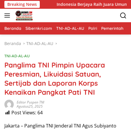
Langsung
n
Breaking News
Indonesia Berjaya Raih Juara Umum Indonesia Open 8
ke
konten
Beranda
Sibernkri.com
TNI-AD-AL-AU
Polri
Pemerintah
D
Beranda
TNI-AD-AL-AU
TNI-AD-AL-AU
Panglima TNI Pimpin Upacara
Peresmian, Likuidasi Satuan,
Sertijab dan Laporan Korps
Kenaikan Pangkat Pati TNI
Editor Puspen TNI
Agustus25, 2025
Post Views:
64
Jakarta – Panglima TNI Jenderal TNI Agus Subiyanto