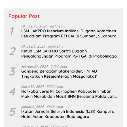
Popular Post
1
Oktober15, 2024
8817 Lihat
LSM JAKPRO Mencium Indikasi Dugaan Komitmen
Fee dalam Program P3TGAI Di Sumber , Sukapura
2
Oktober5, 2024
8600 Lihat
Ketua LSM JAKPRO Soroti Dugaan
Penyalahgunaan Program P3-TGAI di Probolinggo
3
Februari27, 2024
5457 Lihat
Gandeng Beragam Stakeholder, TNI AD
Tingkatkan Kesejahteraan Masyarakat*
4
Maret12, 2024
5230 Lihat
Narkoba Jenis Pil Carnophen Kabupaten Tuban
Makin Marak dan Masif;BNN Bersama Polda Jatim
Wajib Tau
5
Januari8, 2024
4864 Lihat
Ikatan Jurnalis Seluruh Indonesia (IJSI) Kumpul di
Hotel Aston Kabupaten Bojonegoro
Februari25, 2024
4590 Lihat