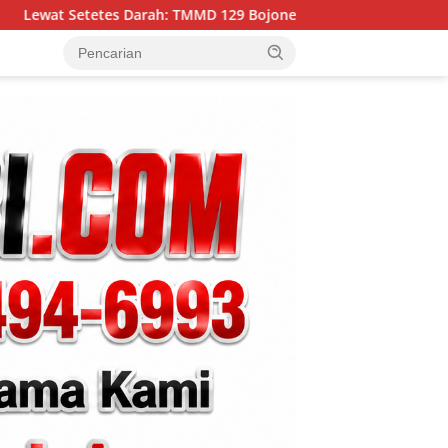
 TMMD 129 Bojonegoro Rajut Kepedulian Kemanusiaan di Desa K