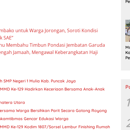
Pe
P
S
Tu
Pu
bako untuk Warga Jorongan, Soroti Kondisi
ak SAE”
ahu Membahu Timbun Pondasi Jembatan Garuda
M
engah Jamaah, Mengawal Keberangkatan Haji
Ka
P
L
P
Ta
ih SMP Negeri 1 Mulia Kab. Puncak Jaya
P
MMD Ke-129 Hadirkan Keceriaan Bersama Anak-Anak
1
matera Utara
ersama Warga Bersihkan Parit Secara Gotong Royong
inkamtibmas Gencar Edukasi Warga
MMD Ke-129 Kodim 1807/Sorsel Lembur Finishing Rumah