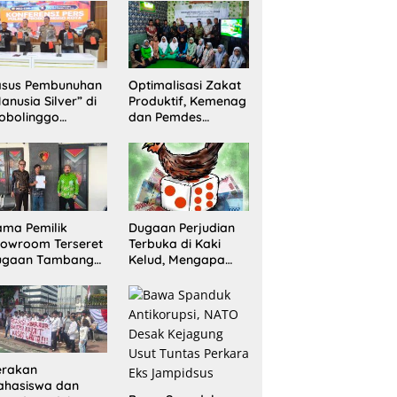
Sita 20 Gram
Barang Bukti
asus Pembunuhan
Optimalisasi Zakat
anusia Silver” di
Produktif, Kemenag
obolinggo
dan Pemdes
rungkap, Dua
Mranggon Lawang
laku Ditangkap
Bentuk Tim
n Satu Buron
Pelaksana
Kampung Zakat
ma Pemilik
Dugaan Perjudian
owroom Terseret
Terbuka di Kaki
ugaan Tambang
Kelud, Mengapa
egal, Penyidikan
Penindakan Belum
ni Jadi Sorotan
Terlihat?
erakan
ahasiswa dan