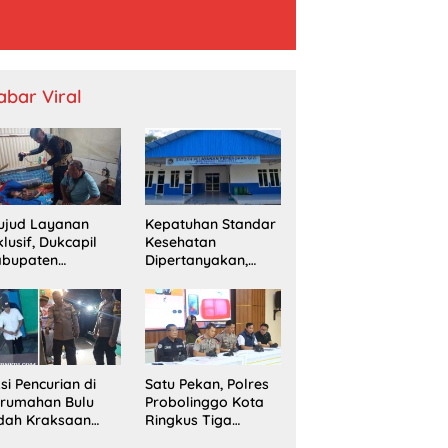
abar Viral
ujud Layanan
Kepatuhan Standar
klusif, Dukcapil
Kesehatan
abupaten
Dipertanyakan,
obolinggo
SPPG Temayang
mput Bola
Diduga Belum
erekaman e-KTP
Punya SLHS
rga Disabilitas di
ingu
si Pencurian di
Satu Pekan, Polres
erumahan Bulu
Probolinggo Kota
dah Kraksaan
Ringkus Tiga
esahkan Warga
Pengedar Sabu dan