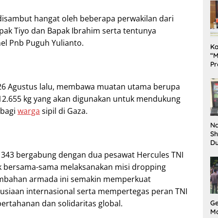
disambut hangat oleh beberapa perwakilan dari
pak Tiyo dan Bapak Ibrahim serta tentunya
el Pnb Puguh Yulianto.
K
“M
Pr
Te
Pe
 26 Agustus lalu, membawa muatan utama berupa
da
t 12.655 kg yang akan digunakan untuk mendukung
 bagi
warga
sipil di Gaza.
Na
Sh
D
Il
A-1343 bergabung dengan dua pesawat Hercules TNI
Ki
tuk bersama-sama melaksanakan misi dropping
tambahan armada ini semakin memperkuat
siaan internasional serta mempertegas peran TNI
ertahanan dan solidaritas global.
G
M