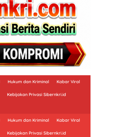
N
Hukum dan Kriminal
Kabar Viral
Kebijakan Privasi Sibernkri.id
N
Hukum dan Kriminal
Kabar Viral
Kebijakan Privasi Sibernkri.id