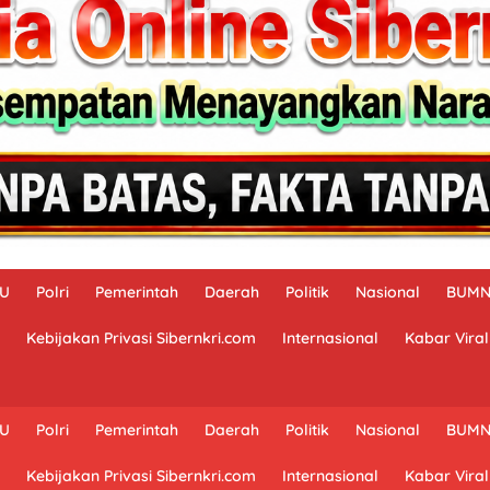
AU
Polri
Pemerintah
Daerah
Politik
Nasional
BUM
Kebijakan Privasi Sibernkri.com
Internasional
Kabar Viral
AU
Polri
Pemerintah
Daerah
Politik
Nasional
BUM
Kebijakan Privasi Sibernkri.com
Internasional
Kabar Viral