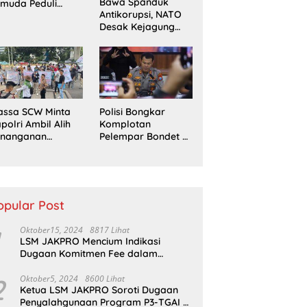
Bawa Spanduk
muda Peduli
Antikorupsi, NATO
erempuan
Desak Kejagung
ampaikan
Usut Tuntas Perkara
ntutan di Jakarta
Eks Jampidsus
sat
assa SCW Minta
Polisi Bongkar
polri Ambil Alih
Komplotan
enanganan
Pelempar Bondet di
aporan Dugaan
Probolinggo, 5
enyerobotan
Pemuda Ditangkap
nah di Sumsel
opular Post
Oktober15, 2024
8817 Lihat
LSM JAKPRO Mencium Indikasi
Dugaan Komitmen Fee dalam
Program P3TGAI Di Sumber ,
Sukapura
2
Oktober5, 2024
8600 Lihat
Ketua LSM JAKPRO Soroti Dugaan
Penyalahgunaan Program P3-TGAI di