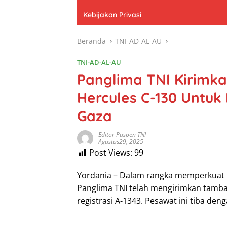
Kebijakan Privasi
Beranda
TNI-AD-AL-AU
TNI-AD-AL-AU
Panglima TNI Kirimk
Hercules C-130 Untuk 
Gaza
Editor Puspen TNI
Agustus29, 2025
Post Views:
99
Yordania – Dalam rangka memperkuat M
Panglima TNI telah mengirimkan tamb
registrasi A-1343. Pesawat ini tiba de