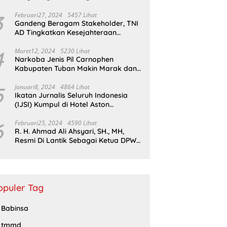
Probolinggo
3
Februari27, 2024
5457 Lihat
Gandeng Beragam Stakeholder, TNI
AD Tingkatkan Kesejahteraan
Masyarakat*
4
Maret12, 2024
5230 Lihat
Narkoba Jenis Pil Carnophen
Kabupaten Tuban Makin Marak dan
Masif;BNN Bersama Polda Jatim
Wajib Tau
5
Januari8, 2024
4864 Lihat
Ikatan Jurnalis Seluruh Indonesia
(IJSI) Kumpul di Hotel Aston
Kabupaten Bojonegoro
6
Februari25, 2024
4590 Lihat
R. H. Ahmad Ali Ahsyari, SH., MH,
Resmi Di Lantik Sebagai Ketua DPW
Barisan Republik Propinsi Jatim
Periode 2024 – 2028
opuler Tag
Babinsa
tmmd