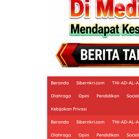
Beranda
Sibernkri.com
TNI-AD-AL-
Olahraga
Opini
Pendidikan
Social
Kebijakan Privasi
Beranda
Sibernkri.com
TNI-AD-AL-
Olahraga
Opini
Pendidikan
Social