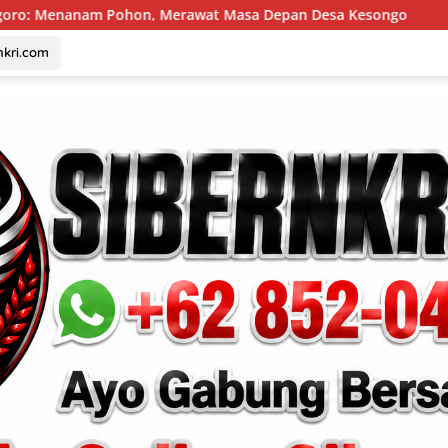
erawat Masa Depan Desa Kesongo
Lewat Setetes Darah:
nkri.com