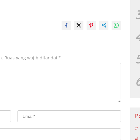
n.
Ruas yang wajib ditandai
*
P