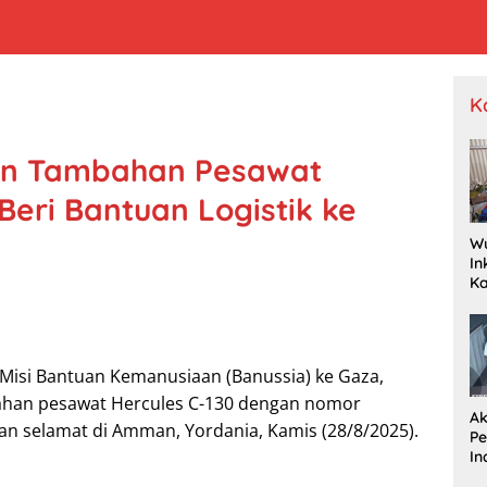
K
an Tambahan Pesawat
Beri Bantuan Logistik ke
W
In
K
Pr
Je
P
Wa
isi Bantuan Kemanusiaan (Banussia) ke Gaza,
Dr
ahan pesawat Hercules C-130 dengan nomor
Ak
ngan selamat di Amman, Yordania, Kamis (28/8/2025).
P
In
R