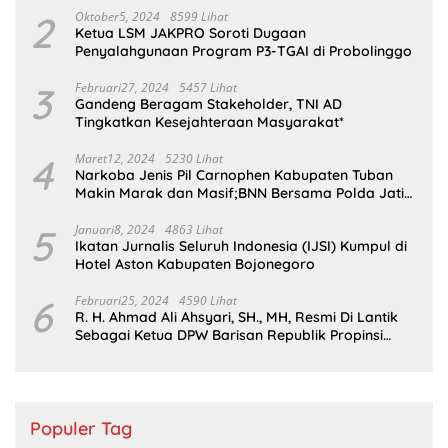
2
Oktober5, 2024
8599 Lihat
Ketua LSM JAKPRO Soroti Dugaan
Penyalahgunaan Program P3-TGAI di Probolinggo
3
Februari27, 2024
5457 Lihat
Gandeng Beragam Stakeholder, TNI AD
Tingkatkan Kesejahteraan Masyarakat*
4
Maret12, 2024
5230 Lihat
Narkoba Jenis Pil Carnophen Kabupaten Tuban
Makin Marak dan Masif;BNN Bersama Polda Jatim
Wajib Tau
5
Januari8, 2024
4863 Lihat
Ikatan Jurnalis Seluruh Indonesia (IJSI) Kumpul di
Hotel Aston Kabupaten Bojonegoro
6
Februari25, 2024
4590 Lihat
R. H. Ahmad Ali Ahsyari, SH., MH, Resmi Di Lantik
Sebagai Ketua DPW Barisan Republik Propinsi
Jatim Periode 2024 – 2028
Populer Tag