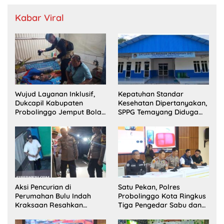
Kabar Viral
Wujud Layanan Inklusif,
Kepatuhan Standar
Dukcapil Kabupaten
Kesehatan Dipertanyakan,
Probolinggo Jemput Bola
SPPG Temayang Diduga
Perekaman e-KTP Warga
Belum Punya SLHS
Disabilitas di Dringu
Aksi Pencurian di
Satu Pekan, Polres
Perumahan Bulu Indah
Probolinggo Kota Ringkus
Kraksaan Resahkan
Tiga Pengedar Sabu dan
Warga
Sita 20 Gram Barang Bukti