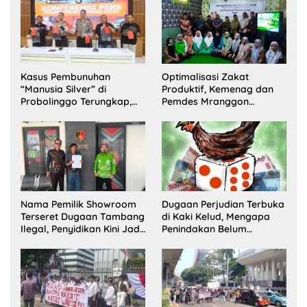
Kasus Pembunuhan
Optimalisasi Zakat
“Manusia Silver” di
Produktif, Kemenag dan
Probolinggo Terungkap,
Pemdes Mranggon
Dua Pelaku Ditangkap dan
Lawang Bentuk Tim
Satu Buron
Pelaksana Kampung
Zakat
Nama Pemilik Showroom
Dugaan Perjudian Terbuka
Terseret Dugaan Tambang
di Kaki Kelud, Mengapa
Ilegal, Penyidikan Kini Jadi
Penindakan Belum
Sorotan
Terlihat?