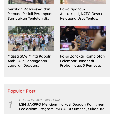
Gerakan Mahasiswa dan
Bawa Spanduk
Pemuda Peduli Perempuan
Antikorupsi, NATO Desak
Sampaikan Tuntutan di
Kejagung Usut Tuntas
Jakarta Pusat
Perkara Eks Jampidsus
Massa SCW Minta Kapolri
Polisi Bongkar Komplotan
Ambil Alih Penanganan
Pelempar Bondet di
Laporan Dugaan
Probolinggo, 5 Pemuda
Penyerobotan Tanah di
Ditangkap
Sumsel
Popular Post
1
Oktober15, 2024
8815 Lihat
LSM JAKPRO Mencium Indikasi Dugaan Komitmen
Fee dalam Program P3TGAI Di Sumber , Sukapura