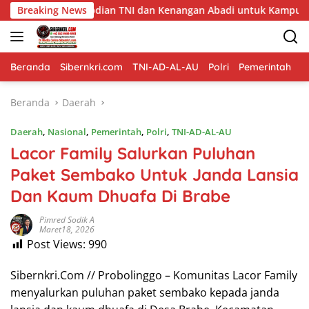
Langsung
bdian TNI dan Kenangan Abadi untuk Kampung Sesor
Breaking News
Per
ke
konten
Beranda
Sibernkri.com
TNI-AD-AL-AU
Polri
Pemerintah
D
Beranda
Daerah
Daerah
,
Nasional
,
Pemerintah
,
Polri
,
TNI-AD-AL-AU
Lacor Family Salurkan Puluhan
Paket Sembako Untuk Janda Lansia
Dan Kaum Dhuafa Di Brabe
Pimred Sodik A
Maret18, 2026
Post Views:
990
Sibernkri.Com // Probolinggo – Komunitas Lacor Family
menyalurkan puluhan paket sembako kepada janda