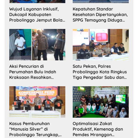
Wujud Layanan Inklusif,
Kepatuhan Standar
Dukcapil Kabupaten
Kesehatan Dipertanyakan,
Probolinggo Jemput Bola
SPPG Temayang Diduga
Perekaman e-KTP Warga
Belum Punya SLHS
Disabilitas di Dringu
Aksi Pencurian di
Satu Pekan, Polres
Perumahan Bulu Indah
Probolinggo Kota Ringkus
Kraksaan Resahkan
Tiga Pengedar Sabu dan
Warga
Sita 20 Gram Barang Bukti
Kasus Pembunuhan
Optimalisasi Zakat
“Manusia Silver” di
Produktif, Kemenag dan
Probolinggo Terungkap,
Pemdes Mranggon