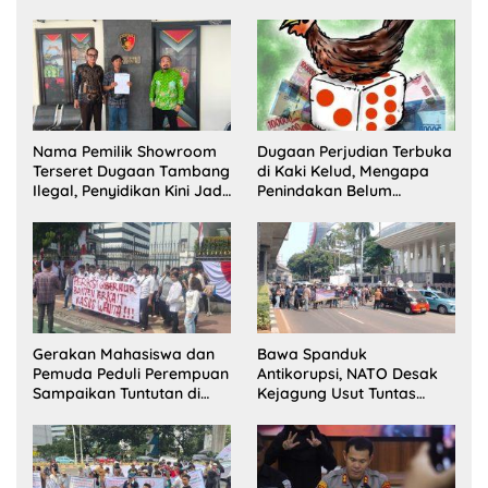
Dua Pelaku Ditangkap dan
Lawang Bentuk Tim
Satu Buron
Pelaksana Kampung
Zakat
Nama Pemilik Showroom
Dugaan Perjudian Terbuka
Terseret Dugaan Tambang
di Kaki Kelud, Mengapa
Ilegal, Penyidikan Kini Jadi
Penindakan Belum
Sorotan
Terlihat?
Gerakan Mahasiswa dan
Bawa Spanduk
Pemuda Peduli Perempuan
Antikorupsi, NATO Desak
Sampaikan Tuntutan di
Kejagung Usut Tuntas
Jakarta Pusat
Perkara Eks Jampidsus