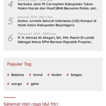
4
Maret12, 2024
5230 Lihat
Narkoba Jenis Pil Carnophen Kabupaten Tuban
Makin Marak dan Masif;BNN Bersama Polda Jatim
Wajib Tau
5
Januari8, 2024
4863 Lihat
Ikatan Jurnalis Seluruh Indonesia (IJSI) Kumpul di
Hotel Aston Kabupaten Bojonegoro
6
Februari25, 2024
4590 Lihat
R. H. Ahmad Ali Ahsyari, SH., MH, Resmi Di Lantik
Sebagai Ketua DPW Barisan Republik Propinsi
Jatim Periode 2024 – 2028
Populer Tag
Babinsa
tmmd
Kodim
Satgas
warga
gelar
Selamat Hari raya Idul fitri