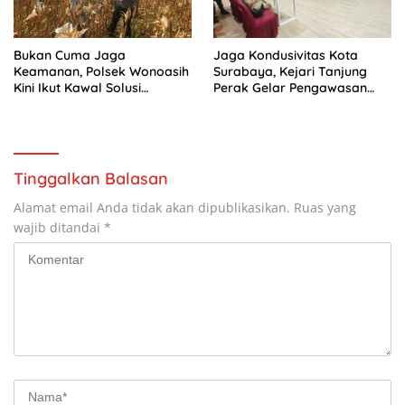
Bukan Cuma Jaga
Jaga Kondusivitas Kota
Keamanan, Polsek Wonoasih
Surabaya, Kejari Tanjung
Kini Ikut Kawal Solusi
Perak Gelar Pengawasan
Pertanian Warga
Aliran Kepercayaan dan
Keagamaan
Tinggalkan Balasan
Alamat email Anda tidak akan dipublikasikan.
Ruas yang
wajib ditandai
*