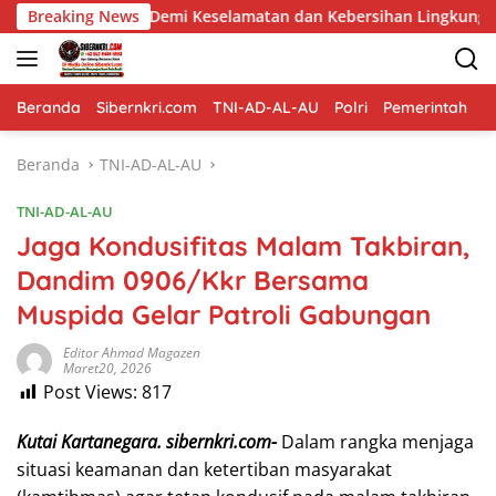
Langsung
Demi Keselamatan dan Kebersihan Lingkungan
Breaking News
Pembangu
ke
konten
Beranda
Sibernkri.com
TNI-AD-AL-AU
Polri
Pemerintah
D
Beranda
TNI-AD-AL-AU
TNI-AD-AL-AU
Jaga Kondusifitas Malam Takbiran,
Dandim 0906/Kkr Bersama
Muspida Gelar Patroli Gabungan
Editor Ahmad Magazen
Maret20, 2026
Post Views:
817
Kutai Kartanegara. sibernkri.com-
Dalam rangka menjaga
situasi keamanan dan ketertiban masyarakat