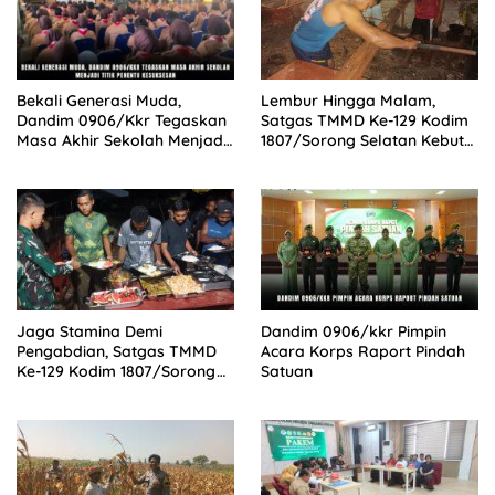
Bekali Generasi Muda,
Lembur Hingga Malam,
Dandim 0906/Kkr Tegaskan
Satgas TMMD Ke-129 Kodim
Masa Akhir Sekolah Menjadi
1807/Sorong Selatan Kebut
Titik Penentu Kesuksesan
Pembangunan Rumah Semi
Permanen Capai 49 Persen
Jaga Stamina Demi
Dandim 0906/kkr Pimpin
Pengabdian, Satgas TMMD
Acara Korps Raport Pindah
Ke-129 Kodim 1807/Sorong
Satuan
Selatan Bagikan Vitamin dan
Santap Malam Bersama
Warga