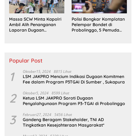
Massa SCW Minta Kapolri
Polisi Bongkar Komplotan
Ambil Alih Penanganan
Pelempar Bondet di
Laporan Dugaan
Probolinggo, 5 Pemuda
Penyerobotan Tanah di
Ditangkap
Sumsel
Popular Post
1
Oktober15, 2024
8815 Lihat
LSM JAKPRO Mencium Indikasi Dugaan Komitmen
Fee dalam Program P3TGAI Di Sumber , Sukapura
2
Oktober5, 2024
8599 Lihat
Ketua LSM JAKPRO Soroti Dugaan
Penyalahgunaan Program P3-TGAI di Probolinggo
3
Februari27, 2024
5456 Lihat
Gandeng Beragam Stakeholder, TNI AD
Tingkatkan Kesejahteraan Masyarakat*