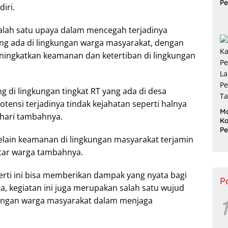
Pe
iri.
P
S
salah satu upaya dalam mencegah terjadinya
Tu
Pu
g ada di lingkungan warga masyarakat, dengan
eningkatkan keamanan dan ketertiban di lingkungan
g di lingkungan tingkat RT yang ada di desa
nsi terjadinya tindak kejahatan seperti halnya
M
hari tambahnya.
Ka
P
selain keamanan di lingkungan masyarakat terjamin
L
P
tar warga tambahnya.
Ta
rti ini bisa memberikan dampak yang nyata bagi
P
, kegiatan ini juga merupakan salah satu wujud
dengan warga masyarakat dalam menjaga
1