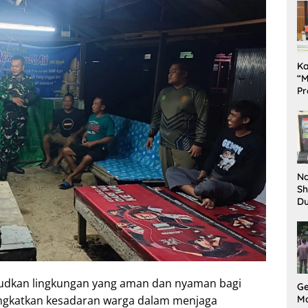
K
“M
Pr
Te
Pe
da
Na
Sh
D
Il
Ki
judkan lingkungan yang aman dan nyaman bagi
G
ningkatkan kesadaran warga dalam menjaga
M