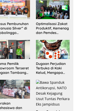
Sita 20 Gram
Barang Bukti
asus Pembunuhan
Optimalisasi Zakat
anusia Silver” di
Produktif, Kemenag
obolinggo
dan Pemdes
rungkap, Dua
Mranggon Lawang
laku Ditangkap
Bentuk Tim
n Satu Buron
Pelaksana
Kampung Zakat
ma Pemilik
Dugaan Perjudian
owroom Terseret
Terbuka di Kaki
ugaan Tambang
Kelud, Mengapa
egal, Penyidikan
Penindakan Belum
ni Jadi Sorotan
Terlihat?
erakan
ahasiswa dan