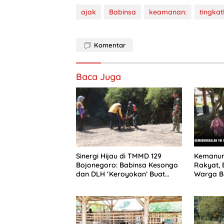
ajak
Babinsa
keamanan:
tingka
Komentar
Baca Juga
Sinergi Hijau di TMMD 129
Kemanun
Bojonegoro: Babinsa Kesongo
Rakyat,
dan DLH ‘Keroyokan’ Buat
Warga Be
Lubang Tanam Pohon untuk
Gotong 
Jaga Tanggul Sungai