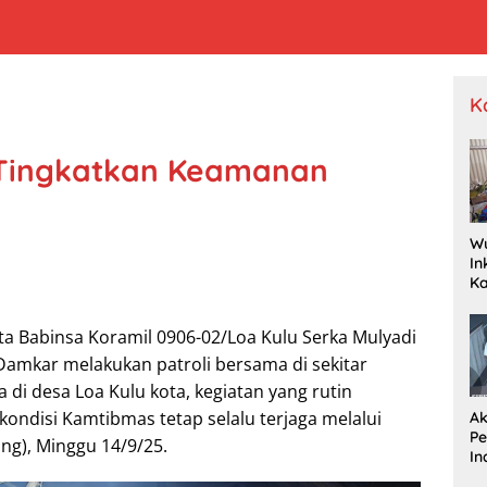
K
 Tingkatkan Keamanan
W
In
K
Pr
Je
a Babinsa Koramil 0906-02/Loa Kulu Serka Mulyadi
P
Wa
amkar melakukan patroli bersama di sekitar
Dr
 di desa Loa Kulu kota, kegiatan yang rutin
kondisi Kamtibmas tetap selalu terjaga melalui
Ak
P
ng), Minggu 14/9/25.
In
R