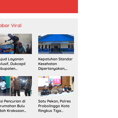
abar Viral
ujud Layanan
Kepatuhan Standar
klusif, Dukcapil
Kesehatan
abupaten
Dipertanyakan,
obolinggo
SPPG Temayang
mput Bola
Diduga Belum
erekaman e-KTP
Punya SLHS
rga Disabilitas di
ingu
si Pencurian di
Satu Pekan, Polres
erumahan Bulu
Probolinggo Kota
dah Kraksaan
Ringkus Tiga
esahkan Warga
Pengedar Sabu dan