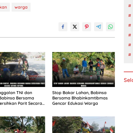
tkan
warga
Sel
ggalan TNI dan
Stop Bakar Lahan, Babinsa
 Babinsa Bersama
Bersama Bhabinkamtibmas
rsihkan Parit Secara
Gencar Edukasi Warga
Royong