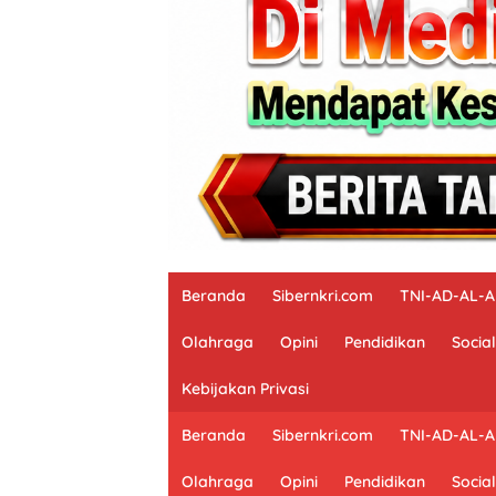
Beranda
Sibernkri.com
TNI-AD-AL-
Olahraga
Opini
Pendidikan
Social
Kebijakan Privasi
Beranda
Sibernkri.com
TNI-AD-AL-
Olahraga
Opini
Pendidikan
Social