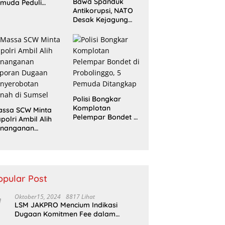
Bawa Spanduk
muda Peduli
Antikorupsi, NATO
erempuan
Desak Kejagung
ampaikan
Usut Tuntas Perkara
ntutan di Jakarta
Eks Jampidsus
sat
Polisi Bongkar
Komplotan
assa SCW Minta
Pelempar Bondet di
polri Ambil Alih
Probolinggo, 5
enanganan
Pemuda Ditangkap
aporan Dugaan
enyerobotan
nah di Sumsel
opular Post
Oktober15, 2024
8817 Lihat
LSM JAKPRO Mencium Indikasi
Dugaan Komitmen Fee dalam
Program P3TGAI Di Sumber ,