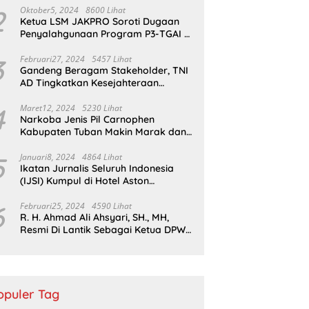
Sukapura
2
Oktober5, 2024
8600 Lihat
Ketua LSM JAKPRO Soroti Dugaan
Penyalahgunaan Program P3-TGAI di
Probolinggo
3
Februari27, 2024
5457 Lihat
Gandeng Beragam Stakeholder, TNI
AD Tingkatkan Kesejahteraan
Masyarakat*
4
Maret12, 2024
5230 Lihat
Narkoba Jenis Pil Carnophen
Kabupaten Tuban Makin Marak dan
Masif;BNN Bersama Polda Jatim
Wajib Tau
5
Januari8, 2024
4864 Lihat
Ikatan Jurnalis Seluruh Indonesia
(IJSI) Kumpul di Hotel Aston
Kabupaten Bojonegoro
6
Februari25, 2024
4590 Lihat
R. H. Ahmad Ali Ahsyari, SH., MH,
Resmi Di Lantik Sebagai Ketua DPW
Barisan Republik Propinsi Jatim
Periode 2024 – 2028
opuler Tag