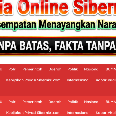
AU
Polri
Pemerintah
Daerah
Politik
Nasional
BUM
Kebijakan Privasi Sibernkri.com
Internasional
Kabar Viral
AU
Polri
Pemerintah
Daerah
Politik
Nasional
BUM
Kebijakan Privasi Sibernkri.com
Internasional
Kabar Viral