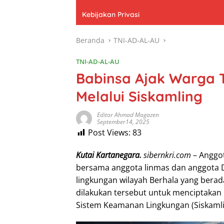
Kebijakan Privasi
Beranda
TNI-AD-AL-AU
TNI-AD-AL-AU
Babinsa Ajak Warga
Melalui Siskamling
Editor Ahmad Magazen
September14, 2025
Post Views:
83
Kutai Kartanegara.
sibernkri.com
– Anggot
bersama anggota linmas dan anggota D
lingkungan wilayah Berhala yang berada
dilakukan tersebut untuk menciptakan 
Sistem Keamanan Lingkungan (Siskamli