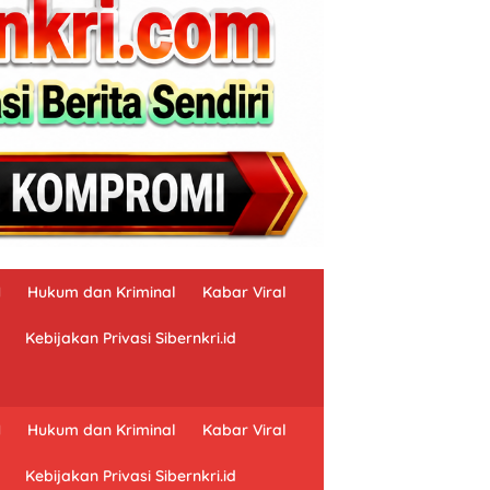
N
Hukum dan Kriminal
Kabar Viral
Kebijakan Privasi Sibernkri.id
N
Hukum dan Kriminal
Kabar Viral
Kebijakan Privasi Sibernkri.id