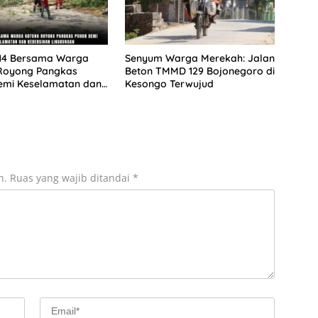
 14 Bersama Warga
Senyum Warga Merekah: Jalan
Royong Pangkas
Beton TMMD 129 Bojonegoro di
emi Keselamatan dan
Kesongo Terwujud
an Lingkungan
n.
Ruas yang wajib ditandai
*