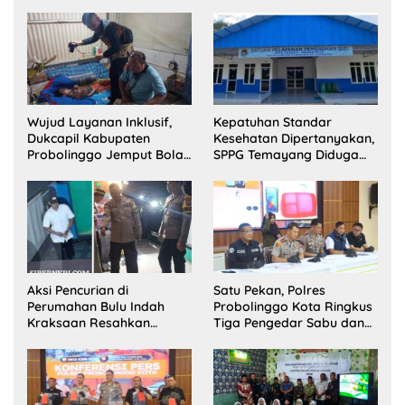
Wujud Layanan Inklusif,
Kepatuhan Standar
Dukcapil Kabupaten
Kesehatan Dipertanyakan,
Probolinggo Jemput Bola
SPPG Temayang Diduga
Perekaman e-KTP Warga
Belum Punya SLHS
Disabilitas di Dringu
Aksi Pencurian di
Satu Pekan, Polres
Perumahan Bulu Indah
Probolinggo Kota Ringkus
Kraksaan Resahkan
Tiga Pengedar Sabu dan
Warga
Sita 20 Gram Barang Bukti