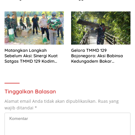
Saudara, Luka Kami Semua
Padam di Kesongo
Matangkan Langkah
Gelora TMMD 129
Sebelum Aksi: Sinergi Kuat
Bojonegoro: Aksi Babinsa
Satgas TMMD 129 Kodim
Kedungadem Bakar
Bojonegoro dan Pemdes
Semangat Gotong Royong
Kesongo demi Pembangunan
Warga Kesongo
Tepat Waktu
Tinggalkan Balasan
Alamat email Anda tidak akan dipublikasikan.
Ruas yang
wajib ditandai
*