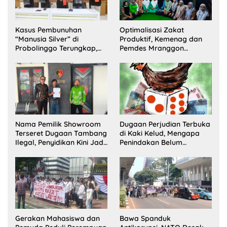
Kasus Pembunuhan
Optimalisasi Zakat
“Manusia Silver” di
Produktif, Kemenag dan
Probolinggo Terungkap,
Pemdes Mranggon
Dua Pelaku Ditangkap dan
Lawang Bentuk Tim
Satu Buron
Pelaksana Kampung
Zakat
Nama Pemilik Showroom
Dugaan Perjudian Terbuka
Terseret Dugaan Tambang
di Kaki Kelud, Mengapa
Ilegal, Penyidikan Kini Jadi
Penindakan Belum
Sorotan
Terlihat?
Gerakan Mahasiswa dan
Bawa Spanduk