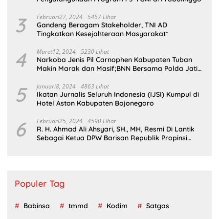
3
Februari27, 2024
5457 Lihat
Gandeng Beragam Stakeholder, TNI AD
Tingkatkan Kesejahteraan Masyarakat*
4
Maret12, 2024
5230 Lihat
Narkoba Jenis Pil Carnophen Kabupaten Tuban
Makin Marak dan Masif;BNN Bersama Polda Jatim
Wajib Tau
5
Januari8, 2024
4863 Lihat
Ikatan Jurnalis Seluruh Indonesia (IJSI) Kumpul di
Hotel Aston Kabupaten Bojonegoro
6
Februari25, 2024
4590 Lihat
R. H. Ahmad Ali Ahsyari, SH., MH, Resmi Di Lantik
Sebagai Ketua DPW Barisan Republik Propinsi
Jatim Periode 2024 – 2028
Populer Tag
Babinsa
tmmd
Kodim
Satgas