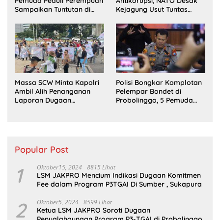
Pemuda Peduli Perempuan
Antikorupsi, NATO Desak
Sampaikan Tuntutan di
Kejagung Usut Tuntas
Jakarta Pusat
Perkara Eks Jampidsus
Massa SCW Minta Kapolri
Polisi Bongkar Komplotan
Ambil Alih Penanganan
Pelempar Bondet di
Laporan Dugaan
Probolinggo, 5 Pemuda
Penyerobotan Tanah di
Ditangkap
Sumsel
Popular Post
1
Oktober15, 2024
8815 Lihat
LSM JAKPRO Mencium Indikasi Dugaan Komitmen
Fee dalam Program P3TGAI Di Sumber , Sukapura
2
Oktober5, 2024
8599 Lihat
Ketua LSM JAKPRO Soroti Dugaan
Penyalahgunaan Program P3-TGAI di Probolinggo