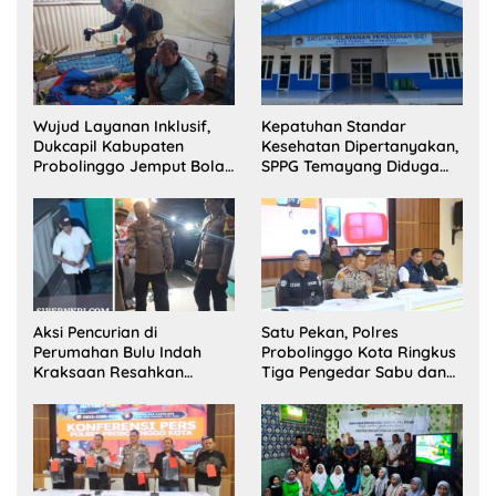
Wujud Layanan Inklusif,
Kepatuhan Standar
Dukcapil Kabupaten
Kesehatan Dipertanyakan,
Probolinggo Jemput Bola
SPPG Temayang Diduga
Perekaman e-KTP Warga
Belum Punya SLHS
Disabilitas di Dringu
Aksi Pencurian di
Satu Pekan, Polres
Perumahan Bulu Indah
Probolinggo Kota Ringkus
Kraksaan Resahkan
Tiga Pengedar Sabu dan
Warga
Sita 20 Gram Barang Bukti