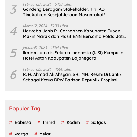
3
Februari27, 2024
5457 Lihat
Gandeng Beragam Stakeholder, TNI AD
Tingkatkan Kesejahteraan Masyarakat*
4
Maret12, 2024
5230 Lihat
Narkoba Jenis Pil Carnophen Kabupaten Tuban
Makin Marak dan Masif;BNN Bersama Polda Jatim
Wajib Tau
5
Januari8, 2024
4864 Lihat
Ikatan Jurnalis Seluruh Indonesia (IJSI) Kumpul di
Hotel Aston Kabupaten Bojonegoro
6
Februari25, 2024
4590 Lihat
R. H. Ahmad Ali Ahsyari, SH., MH, Resmi Di Lantik
Sebagai Ketua DPW Barisan Republik Propinsi
Jatim Periode 2024 – 2028
Populer Tag
Babinsa
tmmd
Kodim
Satgas
warga
gelar