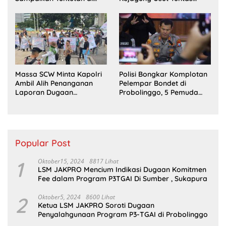
Jakarta Pusat
Perkara Eks Jampidsus
Massa SCW Minta Kapolri
Polisi Bongkar Komplotan
Ambil Alih Penanganan
Pelempar Bondet di
Laporan Dugaan
Probolinggo, 5 Pemuda
Penyerobotan Tanah di
Ditangkap
Sumsel
Popular Post
1
Oktober15, 2024
8817 Lihat
LSM JAKPRO Mencium Indikasi Dugaan Komitmen
Fee dalam Program P3TGAI Di Sumber , Sukapura
2
Oktober5, 2024
8600 Lihat
Ketua LSM JAKPRO Soroti Dugaan
Penyalahgunaan Program P3-TGAI di Probolinggo