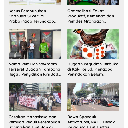
Kasus Pembunuhan
Optimalisasi Zakat
“Manusia Silver” di
Produktif, Kemenag dan
Probolinggo Terungkap,
Pemdes Mranggon
Dua Pelaku Ditangkap dan
Lawang Bentuk Tim
Satu Buron
Pelaksana Kampung
Zakat
Nama Pemilik Showroom
Dugaan Perjudian Terbuka
Terseret Dugaan Tambang
di Kaki Kelud, Mengapa
Ilegal, Penyidikan Kini Jadi
Penindakan Belum
Sorotan
Terlihat?
Gerakan Mahasiswa dan
Bawa Spanduk
Pemuda Peduli Perempuan
Antikorupsi, NATO Desak
Sampaikan Tuntutan di
Kejagung Usut Tuntas