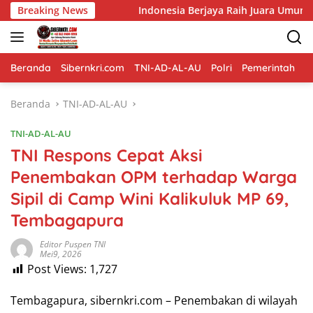
Langsung
Breaking News
Indonesia Berjaya Raih Juara Umum Indonesia Open 8t
ke
konten
Beranda
Sibernkri.com
TNI-AD-AL-AU
Polri
Pemerintah
D
Beranda
TNI-AD-AL-AU
TNI-AD-AL-AU
TNI Respons Cepat Aksi
Penembakan OPM terhadap Warga
Sipil di Camp Wini Kalikuluk MP 69,
Tembagapura
Editor Puspen TNI
Mei9, 2026
Post Views:
1,727
Tembagapura, sibernkri.com – Penembakan di wilayah