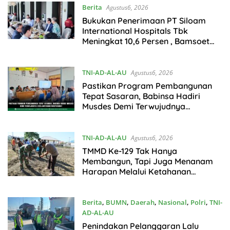
Berita
Agustus6, 2026
Bukukan Penerimaan PT Siloam
International Hospitals Tbk
Meningkat 10,6 Persen , Bamsoet
Ingatkan Industri Rumah Sakit
Harus Adaptif Hadapi Tekanan
Ekonomi Dunia
TNI-AD-AL-AU
Agustus6, 2026
Pastikan Program Pembangunan
Tepat Sasaran, Babinsa Hadiri
Musdes Demi Terwujudnya
Kesejahteraan Masyarakat
TNI-AD-AL-AU
Agustus6, 2026
TMMD Ke-129 Tak Hanya
Membangun, Tapi Juga Menanam
Harapan Melalui Ketahanan
Pangan
Berita
,
BUMN
,
Daerah
,
Nasional
,
Polri
,
TNI-
AD-AL-AU
Agustus6, 2026
Penindakan Pelanggaran Lalu