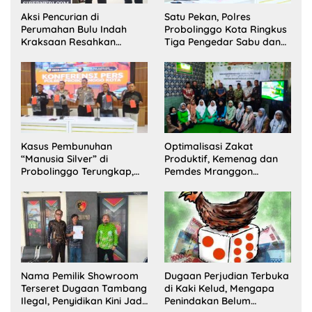
Aksi Pencurian di
Satu Pekan, Polres
Perumahan Bulu Indah
Probolinggo Kota Ringkus
Kraksaan Resahkan
Tiga Pengedar Sabu dan
Warga
Sita 20 Gram Barang Bukti
Kasus Pembunuhan
Optimalisasi Zakat
“Manusia Silver” di
Produktif, Kemenag dan
Probolinggo Terungkap,
Pemdes Mranggon
Dua Pelaku Ditangkap dan
Lawang Bentuk Tim
Satu Buron
Pelaksana Kampung
Zakat
Nama Pemilik Showroom
Dugaan Perjudian Terbuka
Terseret Dugaan Tambang
di Kaki Kelud, Mengapa
Ilegal, Penyidikan Kini Jadi
Penindakan Belum