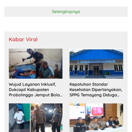
Selengkapnya
Kabar Viral
Wujud Layanan Inklusif,
Kepatuhan Standar
Dukcapil Kabupaten
Kesehatan Dipertanyakan,
Probolinggo Jemput Bola
SPPG Temayang Diduga
Perekaman e-KTP Warga
Belum Punya SLHS
Disabilitas di Dringu