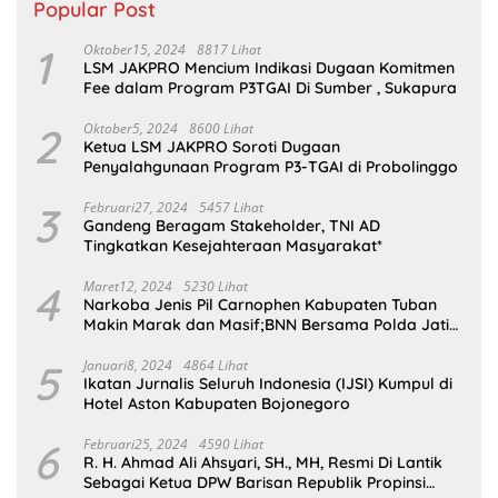
Popular Post
1
Oktober15, 2024
8817 Lihat
LSM JAKPRO Mencium Indikasi Dugaan Komitmen
Fee dalam Program P3TGAI Di Sumber , Sukapura
2
Oktober5, 2024
8600 Lihat
Ketua LSM JAKPRO Soroti Dugaan
Penyalahgunaan Program P3-TGAI di Probolinggo
3
Februari27, 2024
5457 Lihat
Gandeng Beragam Stakeholder, TNI AD
Tingkatkan Kesejahteraan Masyarakat*
4
Maret12, 2024
5230 Lihat
Narkoba Jenis Pil Carnophen Kabupaten Tuban
Makin Marak dan Masif;BNN Bersama Polda Jatim
Wajib Tau
5
Januari8, 2024
4864 Lihat
Ikatan Jurnalis Seluruh Indonesia (IJSI) Kumpul di
Hotel Aston Kabupaten Bojonegoro
6
Februari25, 2024
4590 Lihat
R. H. Ahmad Ali Ahsyari, SH., MH, Resmi Di Lantik
Sebagai Ketua DPW Barisan Republik Propinsi