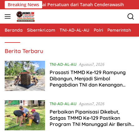
Langsung
i Persatuan dari Tanah Cenderawasih
Breaking News
TMMD Ke-129 Kodi
ke
konten
Beranda
Sibernkri.com
TNI-AD-AL-AU
Polri
Pemerintah
D
https://sibernkri.com
Berita Terbaru
TNI-AD-AL-AU
Agustus7, 2026
Prasasti TMMD Ke-129 Rampung
Dibangun, Menjadi Simbol
Pengabdian TNI dan Kenangan
Abadi untuk Kampung Sesor
TNI-AD-AL-AU
Agustus7, 2026
Perbaikan Pipanisasi Dikebut,
Satgas TMMD Ke-129 Pastikan
Program TNI Manunggal Air Bersih
Segera Dinikmati Warga Kampung
Sesor