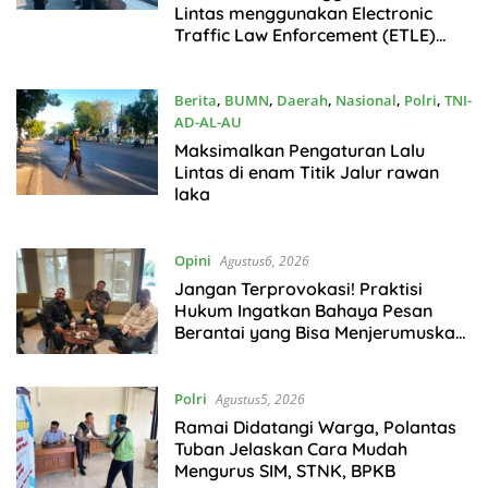
Lintas menggunakan Electronic
Traffic Law Enforcement (ETLE)
Handheld Di Pos Leces
Berita
,
BUMN
,
Daerah
,
Nasional
,
Polri
,
TNI-
AD-AL-AU
Agustus6, 2026
Maksimalkan Pengaturan Lalu
Lintas di enam Titik Jalur rawan
laka
Opini
Agustus6, 2026
Jangan Terprovokasi! Praktisi
Hukum Ingatkan Bahaya Pesan
Berantai yang Bisa Menjerumuskan
Masyarakat Melanggar Hukum
Polri
Agustus5, 2026
Ramai Didatangi Warga, Polantas
Tuban Jelaskan Cara Mudah
Mengurus SIM, STNK, BPKB