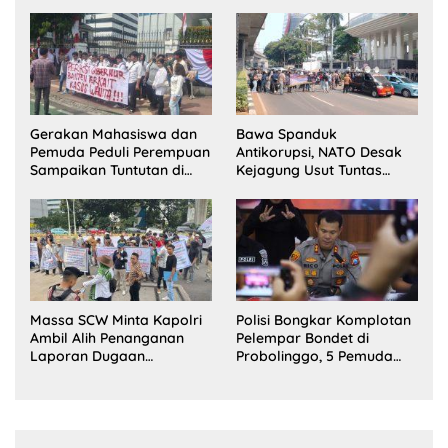
Sorotan
Terlihat?
Gerakan Mahasiswa dan
Bawa Spanduk
Pemuda Peduli Perempuan
Antikorupsi, NATO Desak
Sampaikan Tuntutan di
Kejagung Usut Tuntas
Jakarta Pusat
Perkara Eks Jampidsus
Massa SCW Minta Kapolri
Polisi Bongkar Komplotan
Ambil Alih Penanganan
Pelempar Bondet di
Laporan Dugaan
Probolinggo, 5 Pemuda
Penyerobotan Tanah di
Ditangkap
Sumsel