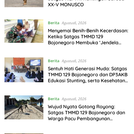
XX-V MONUSCO
Berita
Agustus6, 2026
Menyemai Benih-Benih Kecerdasan:
Ketika Satgas TMMD 129
Bojonegoro Membuka ‘Jendela
Dunia’ Anak-Anak Kesongo
Berita
Agustus6, 2026
Sentuh Hati Generasi Muda: Satgas
TMMD 129 Bojonegoro dan DP3AKB
Edukasi Stunting, serta Kesehatan
Reproduksi di Kesongo
Berita
Agustus6, 2026
Wujud Nyata Gotong Royong:
Satgas TMMD 129 Bojonegoro dan
Warga Pacu Pembangunan
Drainase demi Keawetan Jalan
Desa