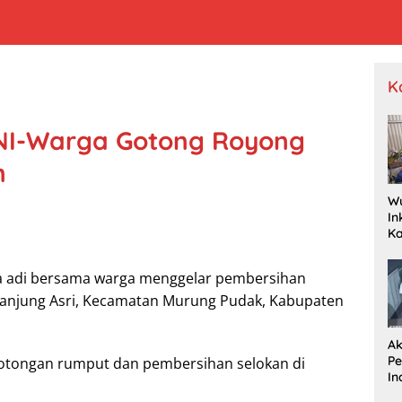
K
NI-Warga Gotong Royong
n
W
In
K
Pr
Je
ma adi bersama warga menggelar pembersihan
P
Wa
 Tanjung Asri, Kecamatan Murung Pudak, Kabupaten
Dr
Ak
P
otongan rumput dan pembersihan selokan di
In
R