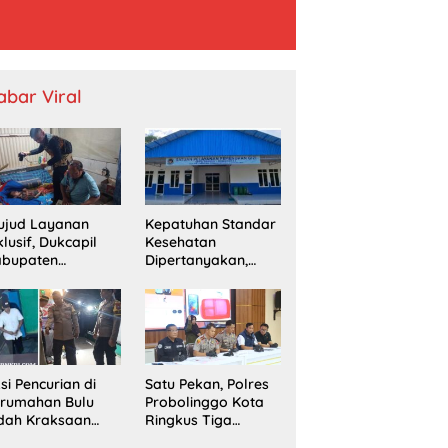
abar Viral
ujud Layanan
Kepatuhan Standar
klusif, Dukcapil
Kesehatan
abupaten
Dipertanyakan,
obolinggo
SPPG Temayang
mput Bola
Diduga Belum
erekaman e-KTP
Punya SLHS
rga Disabilitas di
ingu
si Pencurian di
Satu Pekan, Polres
erumahan Bulu
Probolinggo Kota
dah Kraksaan
Ringkus Tiga
esahkan Warga
Pengedar Sabu dan