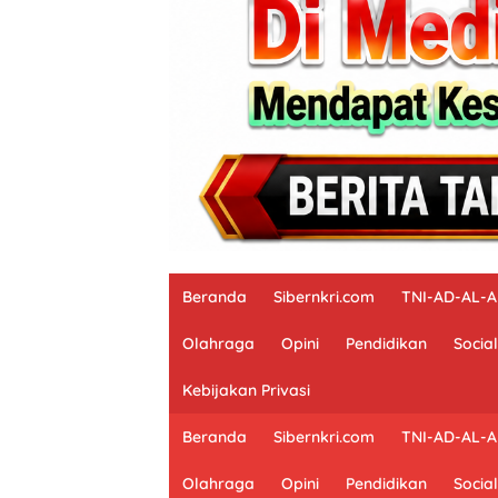
Beranda
Sibernkri.com
TNI-AD-AL-
Olahraga
Opini
Pendidikan
Social
Kebijakan Privasi
Beranda
Sibernkri.com
TNI-AD-AL-
Olahraga
Opini
Pendidikan
Social