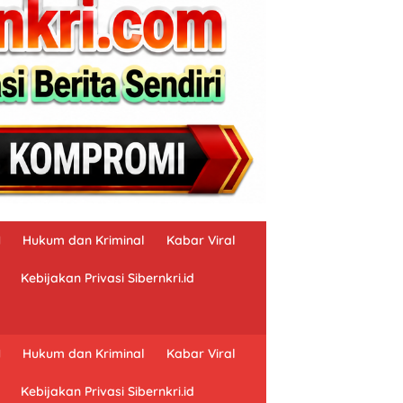
N
Hukum dan Kriminal
Kabar Viral
Kebijakan Privasi Sibernkri.id
N
Hukum dan Kriminal
Kabar Viral
Kebijakan Privasi Sibernkri.id