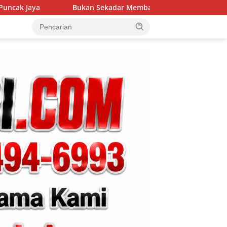
Bukan Sekadar Membangun Desa, Satgas TMMD Ke-129 Hadirkan 