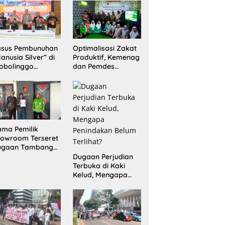
Sita 20 Gram
Barang Bukti
asus Pembunuhan
Optimalisasi Zakat
anusia Silver” di
Produktif, Kemenag
obolinggo
dan Pemdes
rungkap, Dua
Mranggon Lawang
laku Ditangkap
Bentuk Tim
n Satu Buron
Pelaksana
Kampung Zakat
ma Pemilik
owroom Terseret
ugaan Tambang
egal, Penyidikan
Dugaan Perjudian
ni Jadi Sorotan
Terbuka di Kaki
Kelud, Mengapa
Penindakan Belum
Terlihat?