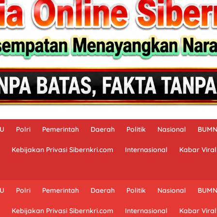
AU
Polri
Pemerintah
Daerah
Politik
Nasional
BUM
Kebijakan Privasi Sibernkri.com
Internasional
Kabar Viral
AU
Polri
Pemerintah
Daerah
Politik
Nasional
BUM
Kebijakan Privasi Sibernkri.com
Internasional
Kabar Viral