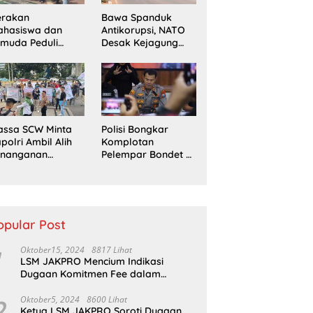
erakan
Bawa Spanduk
ahasiswa dan
Antikorupsi, NATO
muda Peduli
Desak Kejagung
erempuan
Usut Tuntas Perkara
ampaikan
Eks Jampidsus
ntutan di Jakarta
sat
assa SCW Minta
Polisi Bongkar
polri Ambil Alih
Komplotan
enanganan
Pelempar Bondet di
aporan Dugaan
Probolinggo, 5
enyerobotan
Pemuda Ditangkap
nah di Sumsel
opular Post
Oktober15, 2024
8817 Lihat
LSM JAKPRO Mencium Indikasi
Dugaan Komitmen Fee dalam
Program P3TGAI Di Sumber ,
Sukapura
2
Oktober5, 2024
8600 Lihat
Ketua LSM JAKPRO Soroti Dugaan