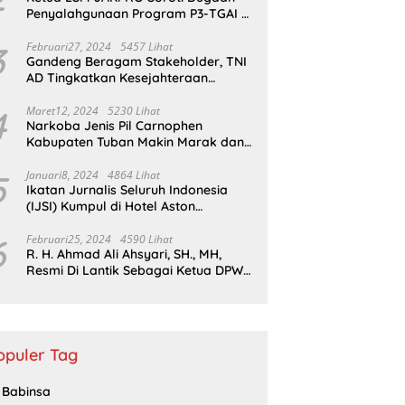
Penyalahgunaan Program P3-TGAI di
Probolinggo
3
Februari27, 2024
5457 Lihat
Gandeng Beragam Stakeholder, TNI
AD Tingkatkan Kesejahteraan
Masyarakat*
4
Maret12, 2024
5230 Lihat
Narkoba Jenis Pil Carnophen
Kabupaten Tuban Makin Marak dan
Masif;BNN Bersama Polda Jatim
Wajib Tau
5
Januari8, 2024
4864 Lihat
Ikatan Jurnalis Seluruh Indonesia
(IJSI) Kumpul di Hotel Aston
Kabupaten Bojonegoro
6
Februari25, 2024
4590 Lihat
R. H. Ahmad Ali Ahsyari, SH., MH,
Resmi Di Lantik Sebagai Ketua DPW
Barisan Republik Propinsi Jatim
Periode 2024 – 2028
opuler Tag
Babinsa