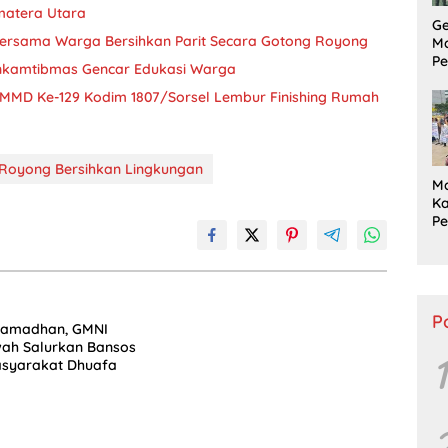
matera Utara
G
ersama Warga Bersihkan Parit Secara Gotong Royong
M
Pe
inkamtibmas Gencar Edukasi Warga
P
S
MMD Ke-129 Kodim 1807/Sorsel Lembur Finishing Rumah
Tu
Pu
Royong Bersihkan Lingkungan
M
Ka
P
L
P
Ta
P
Ramadhan, GMNI
h Salurkan Bansos
1
asyarakat Dhuafa