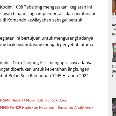
Kodim 1008 Tabalong mengatakan, kegiatan ini
wilayah binaan, juga implementasi dari pembinaan
ya di Komando kewilayahan sebagai bentuk
K
“M
Pr
egiatan ini bertujuan untuk mengurangi adanya
Te
Pe
ang biak nyamuk yang menjadi penyebab utama
da
mplek Citra Tanjung Asri mengapresiasi adanya
Na
sangat diperlukan untuk kebersihan lingkungan
Sh
ut Bulan Suci Ramadhan 1445 H tahun 2024.
D
Il
Ki
ih SMP Negeri 1 Mulia Kab. Puncak Jaya
MMD Ke-129 Hadirkan Keceriaan Bersama Anak-Anak