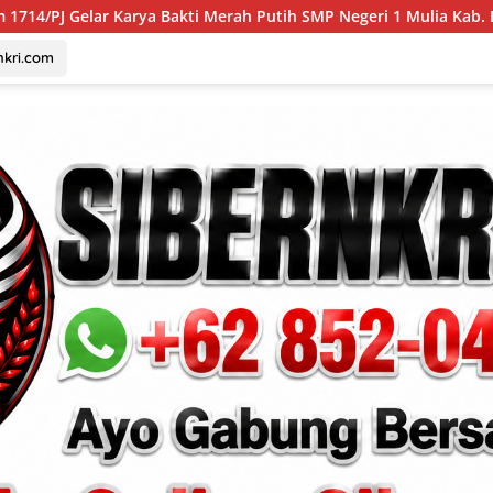
 Bakti Merah Putih SMP Negeri 1 Mulia Kab. Puncak Jaya
nkri.com