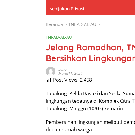
Kebijakan Privasi
Beranda
TNI-AD-AL-AU
TNI-AD-AL-AU
Jelang Ramadhan, T
Bersihkan Lingkunga
Editor
Maret11, 2024
Post Views:
2,458
Tabalong. Pelda Basuki dan Serka Su
lingkungan tepatnya di Komplek Citra
Tabalong. Minggu (10/03) kemarin.
Pembersihan lingkungan meliputi pem
depan rumah warga.