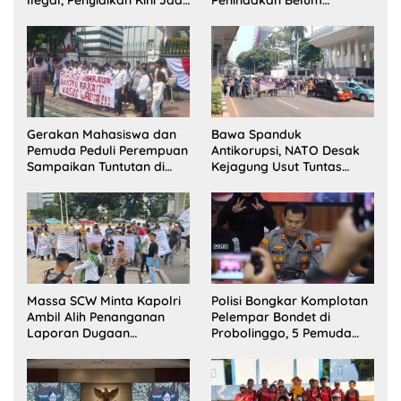
Sorotan
Terlihat?
Gerakan Mahasiswa dan
Bawa Spanduk
Pemuda Peduli Perempuan
Antikorupsi, NATO Desak
Sampaikan Tuntutan di
Kejagung Usut Tuntas
Jakarta Pusat
Perkara Eks Jampidsus
Massa SCW Minta Kapolri
Polisi Bongkar Komplotan
Ambil Alih Penanganan
Pelempar Bondet di
Laporan Dugaan
Probolinggo, 5 Pemuda
Penyerobotan Tanah di
Ditangkap
Sumsel