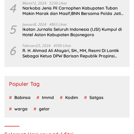
4
Maret12, 2024
5230 Lihat
Narkoba Jenis Pil Carnophen Kabupaten Tuban
Makin Marak dan Masif;BNN Bersama Polda Jatim
Wajib Tau
5
Januari8, 2024
4863 Lihat
Ikatan Jurnalis Seluruh Indonesia (IJSI) Kumpul di
Hotel Aston Kabupaten Bojonegoro
6
Februari25, 2024
4590 Lihat
R. H. Ahmad Ali Ahsyari, SH., MH, Resmi Di Lantik
Sebagai Ketua DPW Barisan Republik Propinsi
Jatim Periode 2024 – 2028
Populer Tag
Babinsa
tmmd
Kodim
Satgas
warga
gelar