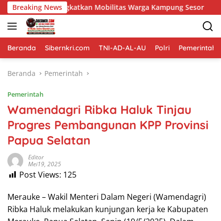
Langsung
katkan Mobilitas Warga Kampung Sesor
Breaking News
Wujudkan Genera
ke
konten
Beranda
Sibernkri.com
TNI-AD-AL-AU
Polri
Pemerintah
Beranda
Pemerintah
Pemerintah
Wamendagri Ribka Haluk Tinjau
Progres Pembangunan KPP Provinsi
Papua Selatan
Editor
Mei19, 2025
Post Views:
125
Merauke – Wakil Menteri Dalam Negeri (Wamendagri)
Ribka Haluk melakukan kunjungan kerja ke Kabupaten