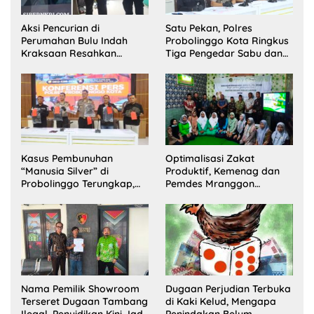
Aksi Pencurian di
Satu Pekan, Polres
Perumahan Bulu Indah
Probolinggo Kota Ringkus
Kraksaan Resahkan
Tiga Pengedar Sabu dan
Warga
Sita 20 Gram Barang Bukti
Kasus Pembunuhan
Optimalisasi Zakat
“Manusia Silver” di
Produktif, Kemenag dan
Probolinggo Terungkap,
Pemdes Mranggon
Dua Pelaku Ditangkap dan
Lawang Bentuk Tim
Satu Buron
Pelaksana Kampung
Zakat
Nama Pemilik Showroom
Dugaan Perjudian Terbuka
Terseret Dugaan Tambang
di Kaki Kelud, Mengapa
Ilegal, Penyidikan Kini Jadi
Penindakan Belum