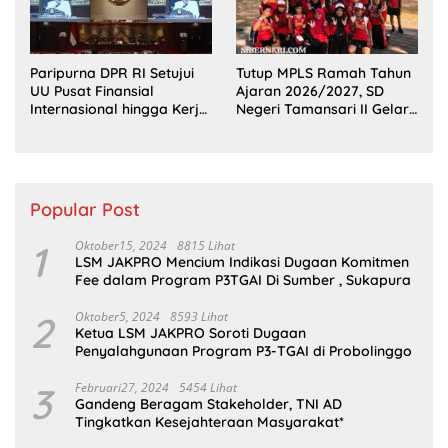
Paripurna DPR RI Setujui
Tutup MPLS Ramah Tahun
UU Pusat Finansial
Ajaran 2026/2027, SD
Internasional hingga Kerja
Negeri Tamansari II Gelar
Sama Pertahanan
Outing Class Seru di Pantai
Bentar
Popular Post
1
Oktober15, 2024
8815 Lihat
LSM JAKPRO Mencium Indikasi Dugaan Komitmen
Fee dalam Program P3TGAI Di Sumber , Sukapura
2
Oktober5, 2024
8593 Lihat
Ketua LSM JAKPRO Soroti Dugaan
Penyalahgunaan Program P3-TGAI di Probolinggo
3
Februari27, 2024
5454 Lihat
Gandeng Beragam Stakeholder, TNI AD
Tingkatkan Kesejahteraan Masyarakat*