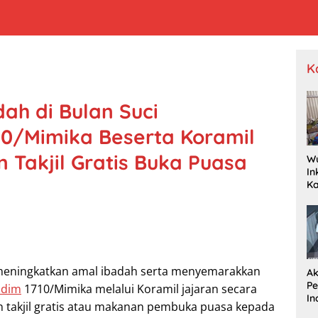
K
ah di Bulan Suci
0/Mimika Beserta Koramil
 Takjil Gratis Buka Puasa
W
In
K
Pr
Je
P
Wa
Dr
 meningkatkan amal ibadah serta menyemarakkan
Ak
P
odim
1710/Mimika melalui Koramil jajaran secara
In
 takjil gratis atau makanan pembuka puasa kepada
R