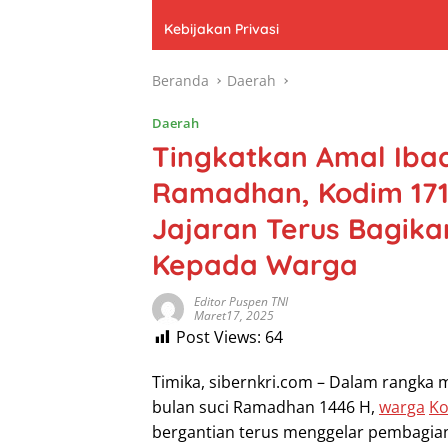
Kebijakan Privasi
Beranda
Daerah
Daerah
Tingkatkan Amal Ibad
Ramadhan, Kodim 171
Jajaran Terus Bagikan
Kepada Warga
Editor Puspen TNI
Maret17, 2025
Post Views:
64
Timika, sibernkri.com – Dalam rangka
bulan suci Ramadhan 1446 H,
warga
K
bergantian terus menggelar pembagian