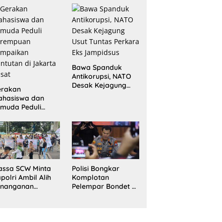
Terlihat?
Bawa Spanduk
Antikorupsi, NATO
Desak Kejagung
erakan
Usut Tuntas Perkara
ahasiswa dan
Eks Jampidsus
muda Peduli
erempuan
ampaikan
ntutan di Jakarta
sat
assa SCW Minta
Polisi Bongkar
polri Ambil Alih
Komplotan
enanganan
Pelempar Bondet di
aporan Dugaan
Probolinggo, 5
enyerobotan
Pemuda Ditangkap
nah di Sumsel