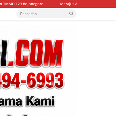
Merajut Asa di Dusun Krebet: Satgas TMMD 129 Bojonegor