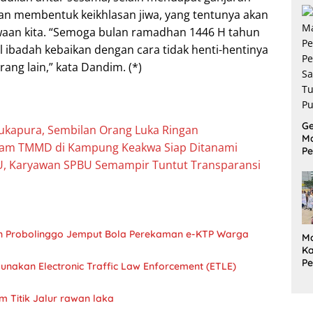
akan membentuk keikhlasan jiwa, yang tentunya akan
aan kita. “Semoga bulan ramadhan 1446 H tahun
l ibadah kebaikan dengan cara tidak henti-hentinya
ang lain,” kata Dandim. (*)
G
Sukapura, Sembilan Orang Luka Ringan
M
am TMMD di Kampung Keakwa Siap Ditanami
Pe
P
PU, Karyawan SPBU Semampir Tuntut Transparansi
S
Tu
Pu
ten Probolinggo Jemput Bola Perekaman e-KTP Warga
M
Ka
P
nakan Electronic Traffic Law Enforcement (ETLE)
L
P
m Titik Jalur rawan laka
Ta