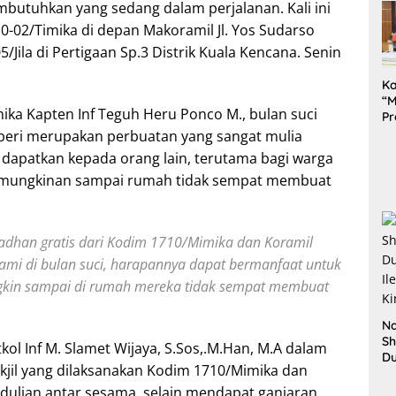
butuhkan yang sedang dalam perjalanan. Kali ini
0-02/Timika di depan Makoramil Jl. Yos Sudarso
/Jila di Pertigaan Sp.3 Distrik Kuala Kencana. Senin
K
“M
ika Kapten Inf Teguh Heru Ponco M., bulan suci
Pr
Te
mberi merupakan perbuatan yang sangat mulia
Pe
a dapatkan kepada orang lain, terutama bagi warga
da
kemungkinan sampai rumah tidak sempat membuat
adhan gratis dari Kodim 1710/Mimika dan Koramil
 kami di bulan suci, harapannya dapat bermanfaat untuk
gkin sampai di rumah mereka tidak sempat membuat
Na
Sh
ol Inf M. Slamet Wijaya, S.Sos,.M.Han, M.A dalam
D
kjil yang dilaksanakan Kodim 1710/Mimika dan
Il
Ki
dulian antar sesama, selain mendapat ganjaran