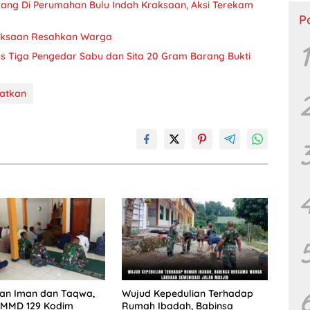
rang Di Perumahan Bulu Indah Kraksaan, Aksi Terekam
P
raksaan Resahkan Warga
1
us Tiga Pengedar Sabu dan Sita 20 Gram Barang Bukti
katkan
kan Iman dan Taqwa,
Wujud Kepedulian Terhadap
TMMD 129 Kodim
Rumah Ibadah, Babinsa