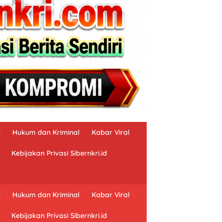
N
Hukum dan Kriminal
Kabar Viral
Kebijakan Privasi Sibernkri.id
N
Hukum dan Kriminal
Kabar Viral
Kebijakan Privasi Sibernkri.id