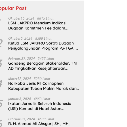
opular Post
Oktober15, 2024
8815 Lihat
LSM JAKPRO Mencium Indikasi
Dugaan Komitmen Fee dalam
Program P3TGAI Di Sumber ,
Sukapura
2
Oktober5, 2024
8599 Lihat
Ketua LSM JAKPRO Soroti Dugaan
Penyalahgunaan Program P3-TGAI di
Probolinggo
3
Februari27, 2024
5457 Lihat
Gandeng Beragam Stakeholder, TNI
AD Tingkatkan Kesejahteraan
Masyarakat*
4
Maret12, 2024
5230 Lihat
Narkoba Jenis Pil Carnophen
Kabupaten Tuban Makin Marak dan
Masif;BNN Bersama Polda Jatim
Wajib Tau
5
Januari8, 2024
4863 Lihat
Ikatan Jurnalis Seluruh Indonesia
(IJSI) Kumpul di Hotel Aston
Kabupaten Bojonegoro
6
Februari25, 2024
4590 Lihat
R. H. Ahmad Ali Ahsyari, SH., MH,