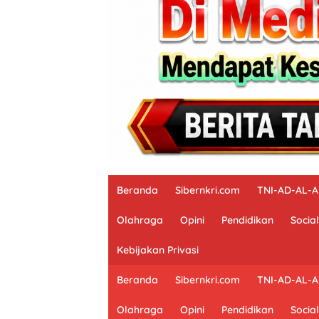
Beranda
Sibernkri.com
TNI-AD-AL-
Olahraga
Opini
Pendidikan
Social
Kebijakan Privasi
Beranda
Sibernkri.com
TNI-AD-AL-
Olahraga
Opini
Pendidikan
Social