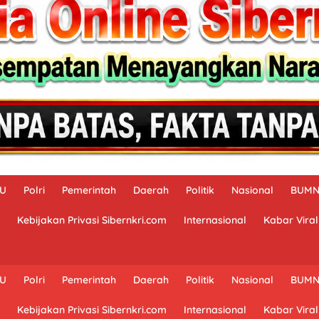
AU
Polri
Pemerintah
Daerah
Politik
Nasional
BUM
Kebijakan Privasi Sibernkri.com
Internasional
Kabar Viral
AU
Polri
Pemerintah
Daerah
Politik
Nasional
BUM
Kebijakan Privasi Sibernkri.com
Internasional
Kabar Viral