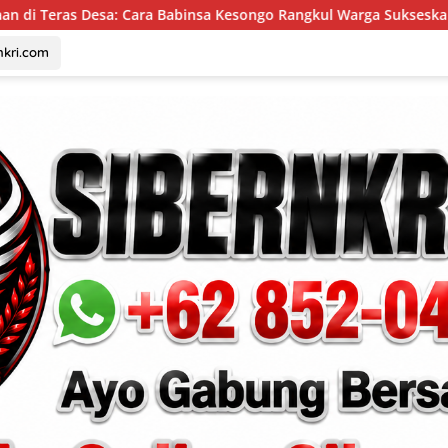
insa Kesongo Rangkul Warga Sukseskan TMMD 129 Bojonegoro
nkri.com