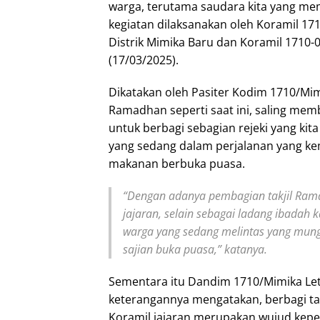
warga, terutama saudara kita yang mem
kegiatan dilaksanakan oleh Koramil 171
Distrik Mimika Baru dan Koramil 1710-05
(17/03/2025).
Dikatakan oleh Pasiter Kodim 1710/Mim
Ramadhan seperti saat ini, saling me
untuk berbagi sebagian rejeki yang kit
yang sedang dalam perjalanan yang 
makanan berbuka puasa.
“Dengan adanya pembagian takjil Ram
jajaran, selain sebagai ladang ibadah
warga yang sedang melintas yang mun
sajian buka puasa,” katanya.
Sementara itu Dandim 1710/Mimika Letk
keterangannya mengatakan, berbagi ta
Koramil jajaran merupakan wujud kepe