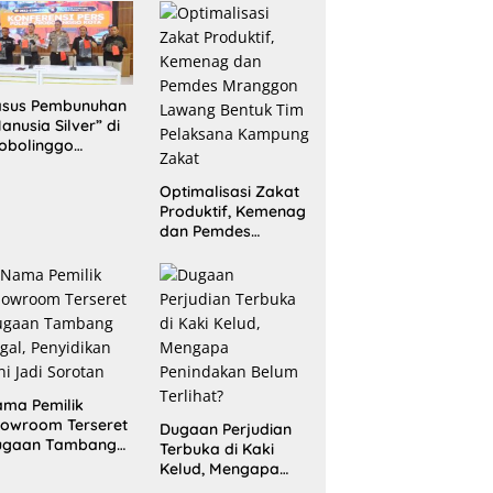
Sita 20 Gram
Barang Bukti
asus Pembunuhan
anusia Silver” di
obolinggo
rungkap, Dua
laku Ditangkap
Optimalisasi Zakat
n Satu Buron
Produktif, Kemenag
dan Pemdes
Mranggon Lawang
Bentuk Tim
Pelaksana
Kampung Zakat
ma Pemilik
owroom Terseret
Dugaan Perjudian
ugaan Tambang
Terbuka di Kaki
egal, Penyidikan
Kelud, Mengapa
ni Jadi Sorotan
Penindakan Belum