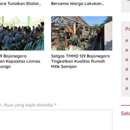
ore Tunaikan Shalat
Bersama Warga Lakukan
ersama Warga
Semenisasi Jalan Masjid
P
9 Bojonegoro
Satgas TMMD 129 Bojonegoro
an Kapasitas Linmas
Tingkatkan Kualitas Rumah
songo
Milik Samijan
n.
Ruas yang wajib ditandai
*
Sel