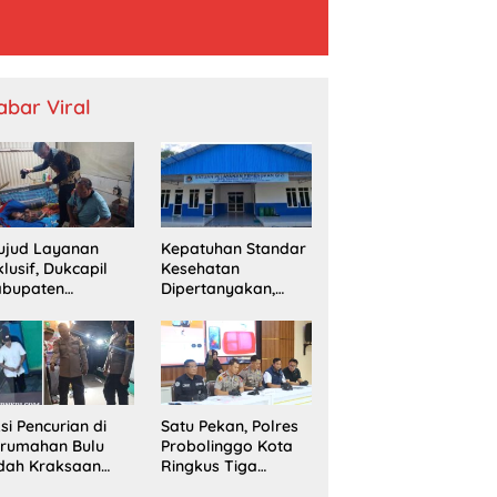
abar Viral
ujud Layanan
Kepatuhan Standar
klusif, Dukcapil
Kesehatan
abupaten
Dipertanyakan,
obolinggo
SPPG Temayang
mput Bola
Diduga Belum
erekaman e-KTP
Punya SLHS
rga Disabilitas di
ingu
si Pencurian di
Satu Pekan, Polres
erumahan Bulu
Probolinggo Kota
dah Kraksaan
Ringkus Tiga
esahkan Warga
Pengedar Sabu dan