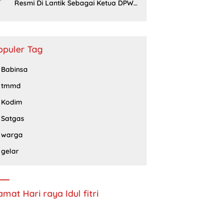
Resmi Di Lantik Sebagai Ketua DPW
Barisan Republik Propinsi Jatim
Periode 2024 – 2028
opuler Tag
Babinsa
tmmd
Kodim
Satgas
warga
gelar
amat Hari raya Idul fitri