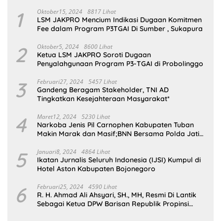
1
Oktober15, 2024
8817 Lihat
LSM JAKPRO Mencium Indikasi Dugaan Komitmen
Fee dalam Program P3TGAI Di Sumber , Sukapura
2
Oktober5, 2024
8600 Lihat
Ketua LSM JAKPRO Soroti Dugaan
Penyalahgunaan Program P3-TGAI di Probolinggo
3
Februari27, 2024
5457 Lihat
Gandeng Beragam Stakeholder, TNI AD
Tingkatkan Kesejahteraan Masyarakat*
4
Maret12, 2024
5230 Lihat
Narkoba Jenis Pil Carnophen Kabupaten Tuban
Makin Marak dan Masif;BNN Bersama Polda Jatim
Wajib Tau
5
Januari8, 2024
4864 Lihat
Ikatan Jurnalis Seluruh Indonesia (IJSI) Kumpul di
Hotel Aston Kabupaten Bojonegoro
6
Februari25, 2024
4590 Lihat
R. H. Ahmad Ali Ahsyari, SH., MH, Resmi Di Lantik
Sebagai Ketua DPW Barisan Republik Propinsi
Jatim Periode 2024 – 2028