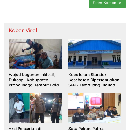
Kabar Viral
Wujud Layanan Inklusif,
Kepatuhan Standar
Dukcapil Kabupaten
Kesehatan Dipertanyakan,
Probolinggo Jemput Bola
SPPG Temayang Diduga
Perekaman e-KTP Warga
Belum Punya SLHS
Disabilitas di Dringu
Aksi Pencurian di
Satu Pekan, Polres