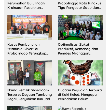
Perumahan Bulu Indah
Probolinggo Kota Ringkus
Kraksaan Resahkan
Tiga Pengedar Sabu dan
Warga
Sita 20 Gram Barang Bukti
Kasus Pembunuhan
Optimalisasi Zakat
“Manusia Silver” di
Produktif, Kemenag dan
Probolinggo Terungkap,
Pemdes Mranggon
Dua Pelaku Ditangkap dan
Lawang Bentuk Tim
Satu Buron
Pelaksana Kampung
Zakat
Nama Pemilik Showroom
Dugaan Perjudian Terbuka
Terseret Dugaan Tambang
di Kaki Kelud, Mengapa
Ilegal, Penyidikan Kini Jadi
Penindakan Belum
Sorotan
Terlihat?