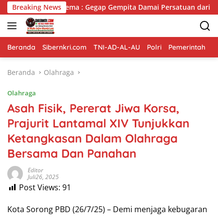
Langsung
ops TNI Habema : Gegap Gempita Damai Persatuan dari Tanah Ce
Breaking News
ke
konten
Beranda
Sibernkri.com
TNI-AD-AL-AU
Polri
Pemerintah
D
Beranda
Olahraga
Olahraga
Asah Fisik, Pererat Jiwa Korsa,
Prajurit Lantamal XIV Tunjukkan
Ketangkasan Dalam Olahraga
Bersama Dan Panahan
Editor
Juli26, 2025
Post Views:
91
Kota Sorong PBD (26/7/25) – Demi menjaga kebugaran