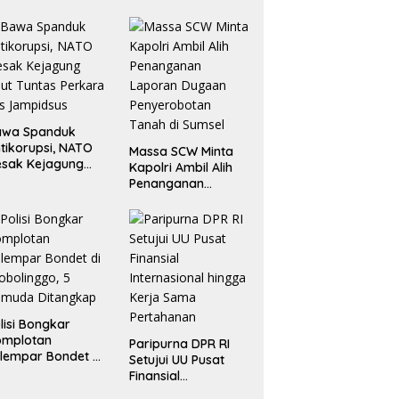
rlihat?
Sampaikan
Tuntutan di Jakarta
Pusat
awa Spanduk
tikorupsi, NATO
Massa SCW Minta
esak Kejagung
Kapolri Ambil Alih
ut Tuntas Perkara
Penanganan
s Jampidsus
Laporan Dugaan
Penyerobotan
Tanah di Sumsel
lisi Bongkar
omplotan
Paripurna DPR RI
lempar Bondet di
Setujui UU Pusat
obolinggo, 5
Finansial
emuda Ditangkap
Internasional hingga