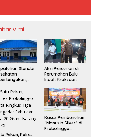
abar Viral
patuhan Standar
Aksi Pencurian di
esehatan
Perumahan Bulu
pertanyakan,
Indah Kraksaan
PPG Temayang
Resahkan Warga
duga Belum
nya SLHS
Kasus Pembunuhan
“Manusia Silver” di
Probolinggo
Terungkap, Dua
tu Pekan, Polres