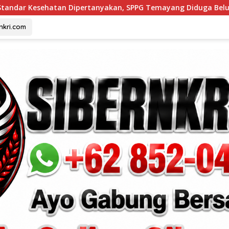
pertanyakan, SPPG Temayang Diduga Belum Punya SLHS
rnkri.com