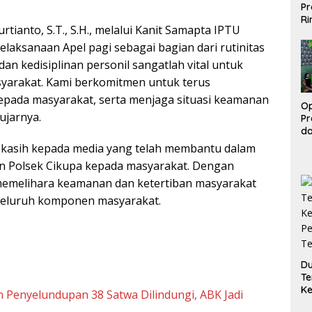
Pr
Ri
ianto, S.T., S.H., melalui Kanit Samapta IPTU
Pe
Si
aksanaan Apel pagi sebagai bagian dari rutinitas
Ba
an kedisiplinan personil sangatlah vital untuk
yarakat. Kami berkomitmen untuk terus
epada masyarakat, serta menjaga situasi keamanan
Op
ujarnya.
Pr
d
M
 kasih kepada media yang telah membantu dalam
Be
an Polsek Cikupa kepada masyarakat. Dengan
Pe
K
memelihara keamanan dan ketertiban masyarakat
 seluruh komponen masyarakat.
Du
Te
Ke
 Penyelundupan 38 Satwa Dilindungi, ABK Jadi
Pe