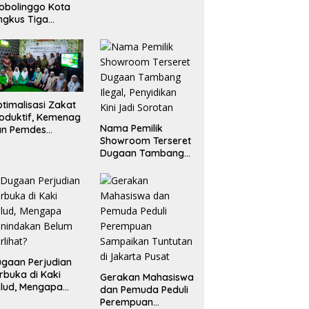
Pelaku Ditangkap
obolinggo Kota
dan Satu Buron
ngkus Tiga
ngedar Sabu dan
ta 20 Gram
rang Bukti
timalisasi Zakat
oduktif, Kemenag
Nama Pemilik
an Pemdes
Showroom Terseret
ranggon Lawang
Dugaan Tambang
ntuk Tim
Ilegal, Penyidikan
laksana
Kini Jadi Sorotan
ampung Zakat
gaan Perjudian
rbuka di Kaki
Gerakan Mahasiswa
lud, Mengapa
dan Pemuda Peduli
nindakan Belum
Perempuan