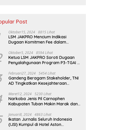
Kerja Sama
Pertahanan
opular Post
Oktober15, 2024
8815 Lihat
LSM JAKPRO Mencium Indikasi
Dugaan Komitmen Fee dalam
Program P3TGAI Di Sumber ,
Sukapura
2
Oktober5, 2024
8594 Lihat
Ketua LSM JAKPRO Soroti Dugaan
Penyalahgunaan Program P3-TGAI di
Probolinggo
3
Februari27, 2024
5454 Lihat
Gandeng Beragam Stakeholder, TNI
AD Tingkatkan Kesejahteraan
Masyarakat*
4
Maret12, 2024
5230 Lihat
Narkoba Jenis Pil Carnophen
Kabupaten Tuban Makin Marak dan
Masif;BNN Bersama Polda Jatim
Wajib Tau
5
Januari8, 2024
4863 Lihat
Ikatan Jurnalis Seluruh Indonesia
(IJSI) Kumpul di Hotel Aston
Kabupaten Bojonegoro