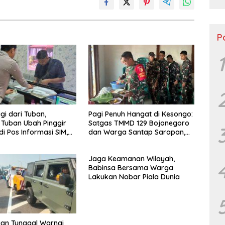
P
1
gi dari Tuban,
Pagi Penuh Hangat di Kesongo:
 Tuban Ubah Pinggir
Satgas TMMD 129 Bojonegoro
di Pos Informasi SIM,
dan Warga Santap Sarapan,
an BPKB
Kemanunggalan Menguat
Jaga Keamanan Wilayah,
Babinsa Bersama Warga
Lakukan Nobar Piala Dunia
an Tunggal Warnai