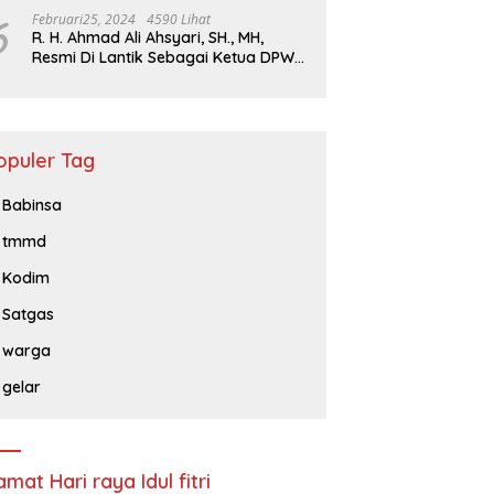
6
Februari25, 2024
4590 Lihat
R. H. Ahmad Ali Ahsyari, SH., MH,
Resmi Di Lantik Sebagai Ketua DPW
Barisan Republik Propinsi Jatim
Periode 2024 – 2028
opuler Tag
Babinsa
tmmd
Kodim
Satgas
warga
gelar
amat Hari raya Idul fitri