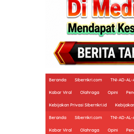
Beranda
Sibernkri.com
TNI-AD-AL-
Kabar Viral
Olahraga
Opini
Pen
Kebijakan Privasi Sibernkri.id
Kebijakan
Beranda
Sibernkri.com
TNI-AD-AL-
Kabar Viral
Olahraga
Opini
Pen