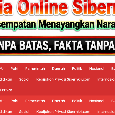
AU
Polri
Pemerintah
Daerah
Politik
Nasional
B
didikan
Social
Kebijakan Privasi Sibernkri.com
Internasio
 Privasi
AU
Polri
Pemerintah
Daerah
Politik
Nasional
B
didikan
Social
Kebijakan Privasi Sibernkri.com
Internasio