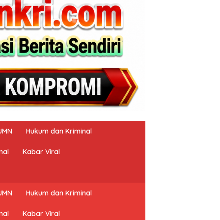
UMN
Hukum dan Kriminal
nal
Kabar Viral
UMN
Hukum dan Kriminal
nal
Kabar Viral