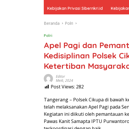
Kebijakan Privasi Sibernkri.id
Kebijakan
Beranda
Polri
Polri
Apel Pagi dan Peman
Kedisiplinan Polsek 
Ketertiban Masyarak
Editor
Mei6, 2024
Post Views:
282
Tangerang – Polsek Cikupa di bawah 
telah melaksanakan Apel Pagi pada Sen
Kegiatan ini diikuti oleh pemantauan 
Pawas Kanit Samapta IPTU Purwantoro
terkoordinasi dengan baik.