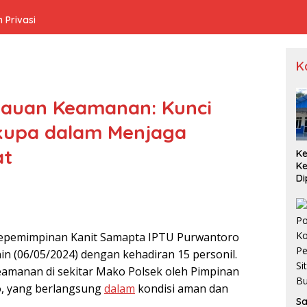
 Privasi
K
tauan Keamanan: Kunci
Cikupa dalam Menjaga
at
Ke
K
Di
S
Di
Pu
kepemimpinan Kanit Samapta IPTU Purwantoro
in (06/05/2024) dengan kehadiran 15 personil.
keamanan di sekitar Mako Polsek oleh Pimpinan
, yang berlangsung
dalam
kondisi aman dan
Sa